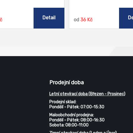
, mastnotu, usazeniny a
a nečistot (podlahy, okna, dveř
emné pachy. Hodí se k čištění
nádobí a další).
ny, kuchyně, toalet, ale i k
Detail
De
Kč
od
36 Kč
ekci povrchů a neutralizaci
hu.
Prodejní doba
Letní otevírací doba (Březen - Prosinec)
Prodejní sklad:
Pondělí - Pátek: 07:00-15:30
Maloobchodní prodejna:
Pondělí - Pátek: 08:00-16:30
Sobota: 08:00-11:00