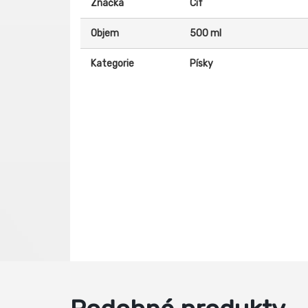
Značka
Cif
Objem
500 ml
Kategorie
Písky