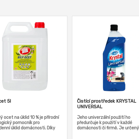
cet 5l
Čistící prostředek KRYSTAL
UNIVERSAL
lý ocet na úklid 10 % je přírodní
Jeho univerzální použití ho
ogický pomocník pro
předurčuje k použití v každé
enní úklid domácnosti. Díky
domácnosti či firmě. Je určený
soké koncentraci kyseliny
každodenní úklid. Svým složení
 účinně odstraňuje vodní
vhodný pro úklid různých druhů