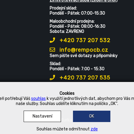
Zimní otevírací doba (Leden a Únor)
Prodejní sklad:
Pondělí - Pátek: 07:00-15:30
Maloobchodní prodejna:
Pondělí - Pátek: 08:00-16:30
Sobota: ZAVŘENO
+420 737 207 532
info@rempocb.cz
Sem pište své dotazy a připomínky
Sklad:
Pondělí - Pátek: 7:00 - 15:30
+420 737 207 535
Cookies
ři potřebují Váš
souhlas
k využití jednotlivých dat, abychom pro Vás 
naše služby. Souhlas udělíte kliknutím na políčko „OK“.
Nastavení
OK
© 2019 Kurka Koncern
Souhlas můžete odmítnout
zde