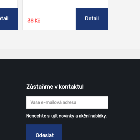
e,
obkladačky, nádobí i na nečistotu na
podlaze.
tail
Detail
38 Kč
Zůstaňme v kontaktu!
Nenechte si ujít novinky a akční nabídky.
Odeslat