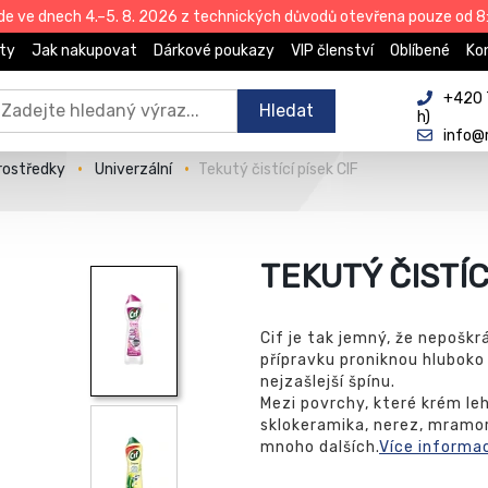
de ve dnech 4.–5. 8. 2026 z technických důvodů otevřena pouze od 8:
ty
Jak nakupovat
Dárkové poukazy
VIP členství
Oblíbené
Ko
+420 
Hledat
h)
info@
prostředky
Univerzální
Tekutý čistící písek CIF
TEKUTÝ ČISTÍC
Cif je tak jemný, že nepoškr
přípravku proniknou hluboko 
nejzašlejší špínu.
Mezi povrchy, které krém lehc
sklokeramika, nerez, mramor
mnoho dalších.
Více informa