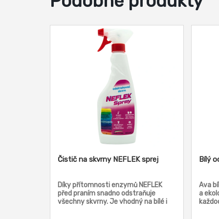
Podobné produkty
Čistič na skvrny NEFLEK sprej
Bílý o
Díky přítomnosti enzymů NEFLEK
Ava bí
před praním snadno odstraňuje
a ekol
všechny skvrny. Je vhodný na bílé i
každod
barevné prádlo. Neflek účinně
své vy
odstraňuje skvrny od inkoustu, piva,
octové