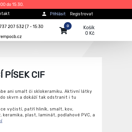
00 do 15:30.
ntakt
Přihlásit
Registrovat
0
737 207 532 (7 - 15:30
Košík
0 Kč
rempocb.cz
Í PÍSEK CIF
ábe ani smalt či sklokeramiku. Aktivní látky
do skvrn a dokáží tak odstranit i tu
e vyčistí, patří hliník, smalt, kov,
, keramika, plast, laminát, podlahové PVC, a
cí