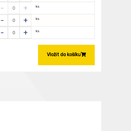
-
+
ks
-
+
ks
-
+
ks
Vložit do košíku