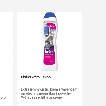
Čistící krém Lavon
Extra jemný čisticí krém s vápencem
na všechny nenasákavé povrchy.
 pro
Vyčistí i zaschlé a usazené
m je
nečistoty. Vhodný na kuchyňské
 špíny
linky, sporáky, dřezy, vany,