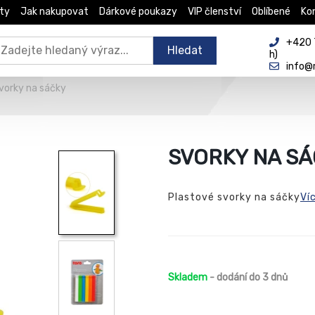
ty
Jak nakupovat
Dárkové poukazy
VIP členství
Oblíbené
Ko
+420 
Hledat
h)
info@
vorky na sáčky
SVORKY NA S
Plastové svorky na sáčky
Ví
Skladem
- dodání do 3 dnů