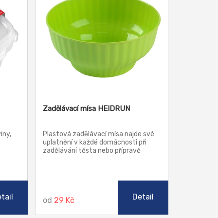
Zadělávací mísa HEIDRUN
iny,
Plastová zadělávací mísa najde své
uplatnění v každé domácnosti při
zadělávání těsta nebo přípravě
zeleninových salátů.
tail
Detail
od
29 Kč