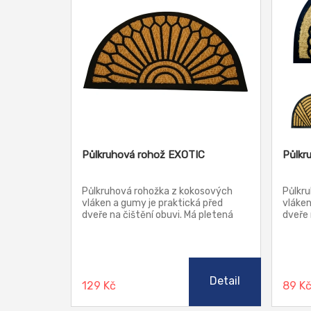
Půlkruhová rohož EXOTIC
Půlkr
Půlkruhová rohožka z kokosových
Půlkr
vláken a gumy je praktická před
vláken
dveře na čištění obuvi. Má pletená
dveře 
kokosová vlákna. Díky gumové spodní
kokoso
části je rohožka při čištění obuvi
části 
stabilní a po podlaze neklouže.
stabil
Detail
129 Kč
89 K