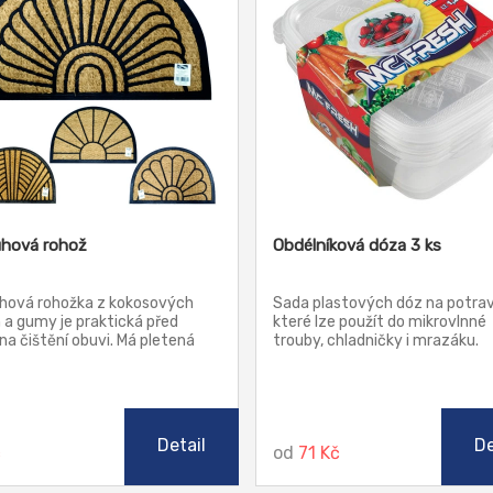
uhová rohož
Obdélníková dóza 3 ks
uhová rohožka z kokosových
Sada plastových dóz na potrav
 a gumy je praktická před
které lze použít do mikrovlnné
na čištění obuvi. Má pletená
trouby, chladničky i mrazáku.
vá vlákna. Díky gumové spodní
je rohožka při čištění obuvi
ní a po podlaze neklouže.
Detail
De
č
od
71 Kč