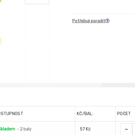
Potřebuji poradit
OSTUPNOST
KČ/BAL:
POČET
-
Skladem
- 2 baly
57 Kč