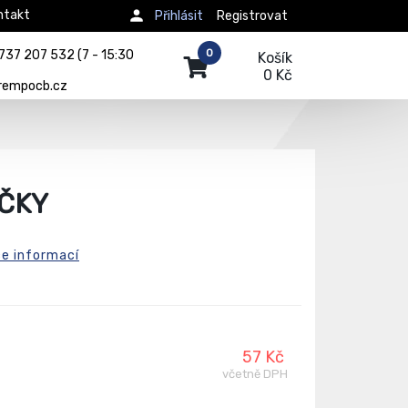
ntakt
Přihlásit
Registrovat
0
737 207 532 (7 - 15:30
Košík
0 Kč
rempocb.cz
ÁČKY
ce informací
57 Kč
včetně DPH