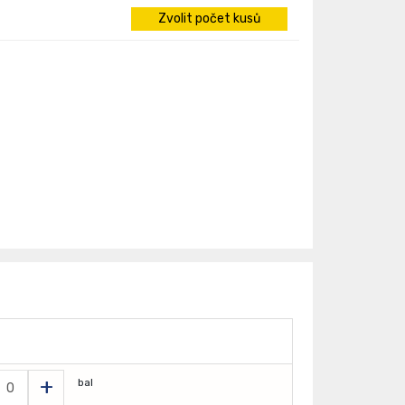
Zvolit počet kusů
+
bal