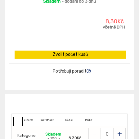
Skladem
- dodání do 3 dnů
8,30Kč
včetně DPH
Zvolit počet kusů
Potřebuji poradit
044640
DOSTUPNOST
KČ/KS:
POČET
-
+
Skladem
Kategorie:
8,30Kč
- 100 a