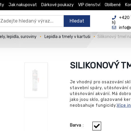
ty
Jak nakupovat
Dárkové poukazy
VIP členství
Oblíbené
Ko
+420 
Hledat
h)
info@
ly, lepidla, suroviny
Lepidla a tmely v kartuši
Silikonový tmel n
SILIKONOVÝ T
Je vhodný pro osazování skl
stavební spáry, utěsňování o
utěsňování akvárií. Má dob
jako jsou sklo, glazované ker
neobsahuje fungicidy.
Více i
Barva
: