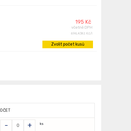
195 Kč
včetně DPH
696,43Kč Kč/l
Zvolit počet kusů
POČET
-
+
ks