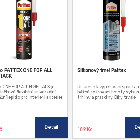
lo PATTEX ONE FOR ALL
Silikonový tmel Pattex
 TACK
x ONE FOR ALL HIGH TACK je
Je určen k vyplňování spár tam
ložkové flexibilní univerzální
běžné spárovací hmoty vykazu
ní lepidlo pro interiér i exteriér
trhliny a praskliny. Díky trvalé
pturou FlexTec®. Je určeno k
elasticitě a odolnosti proti vod
 většiny savých i nesavých
vhodný do oblastí trvale zatíž
álů. Nedoporučujeme použití
vlhkostí, jako např.: kuchyně, s
 PP, PTFE, akrylové sklo, měď,
koupelny, toalety, balkóny, ter
 a měkčené PVC.
apod. Materiál má vynikající
Detail
De
Kč
189 Kč
přídržnost k suchým i nesavým
podkladům jako: sklo, keramika,
porcelán, pórovina, apod. Není