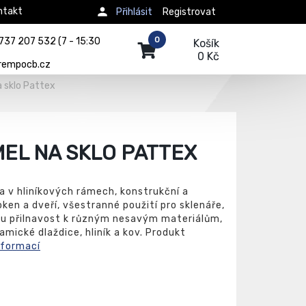
ntakt
Přihlásit
Registrovat
0
737 207 532 (7 - 15:30
Košík
0 Kč
rempocb.cz
a sklo Pattex
MEL NA SKLO PATTEX
a v hliníkových rámech, konstrukční a
ken a dveří, všestranné použití pro sklenáře,
rou přilnavost k různým nesavým materiálům,
amické dlaždice, hliník a kov. Produkt
nformací