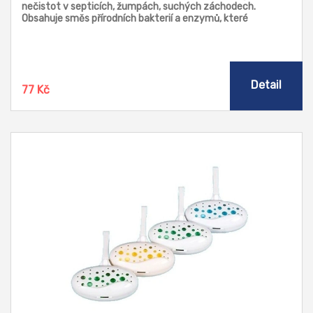
nečistot v septicích, žumpách, suchých záchodech.
Obsahuje směs přírodních bakterií a enzymů, které
rozkládají organické látky a výrazně omezují zápach.
Detail
77 Kč