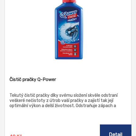
Čistič pračky Q-Power
Tekutý čistič pračky díky svému složení skvěle odstraní
veškeré nečistoty z útrob vaší pračky a zajistí tak její
optimální výkon a delší životnost. Odstraňuje zápach a
zanechává příjemnou svěží vůni. Výrobek je vhodný do
všech typů praček.
Detail