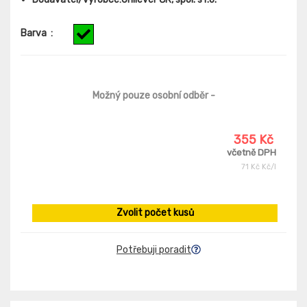
Barva
:
Možný pouze osobní odběr
-
355 Kč
včetně DPH
71 Kč Kč/l
Zvolit počet kusů
Potřebuji poradit