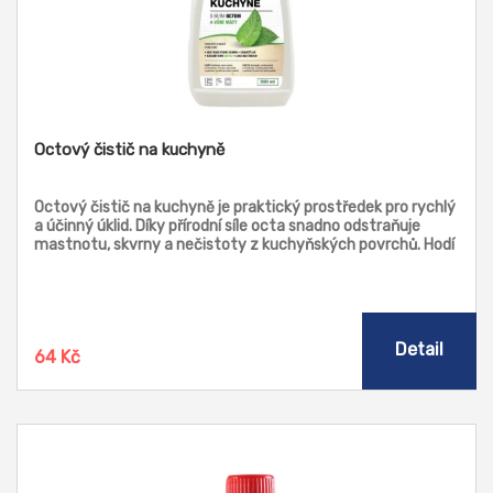
Octový čistič na kuchyně
Octový čistič na kuchyně je praktický prostředek pro rychlý
a účinný úklid. Díky přírodní síle octa snadno odstraňuje
mastnotu, skvrny a nečistoty z kuchyňských povrchů. Hodí
se na pracovní desky, dřezy, sporáky i obklady. Svěží vůně
máty potlačuje typický zápach octa a zanechává kuchyň
příjemně provoněnou.
Detail
64 Kč