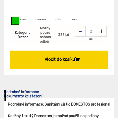
045570
DOSTUPNOST
KČ/KS:
POČET
Možný
-
+
Kategorie:
pouze
355 Kč
Čističe
osobní
ks
odběr
Vložit do košíku
Podrobné informace
Dokumenty ke stažení
Podrobné informace: Sanitární čistič DOMESTOS profesional
Ředěný
tekutý Domestos je možné použít na podlahy,