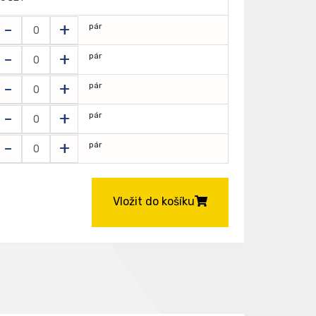
-
+
pár
-
+
pár
-
+
pár
-
+
pár
-
+
pár
Vložit do košíku