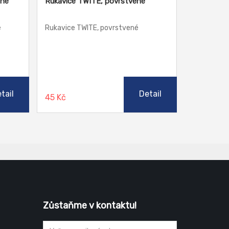
ené
Rukavice TWITE, povrstvené
é
Rukavice TWITE, povrstvené
tail
Detail
45 Kč
Zůstaňme v kontaktu!