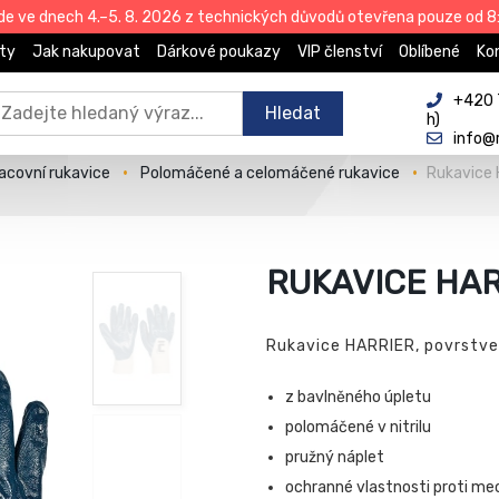
de ve dnech 4.–5. 8. 2026 z technických důvodů otevřena pouze od 8:
ty
Jak nakupovat
Dárkové poukazy
VIP členství
Oblíbené
Ko
+420 
Hledat
h)
info@
acovní rukavice
Polomáčené a celomáčené rukavice
Rukavice 
RUKAVICE HA
Rukavice HARRIER, povrstv
z bavlněného úpletu
polomáčené v nitrilu
pružný náplet
ochranné vlastnosti proti m