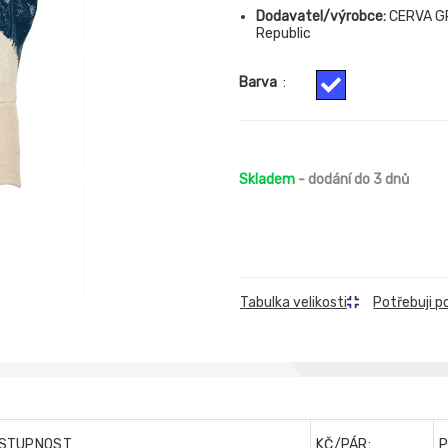
Dodavatel/výrobce:
CERVA GR
Republic
Barva
:
Skladem
- dodání do 3 dnů
Tabulka velikosti
Potřebuji p
STUPNOST
KČ/PÁR: