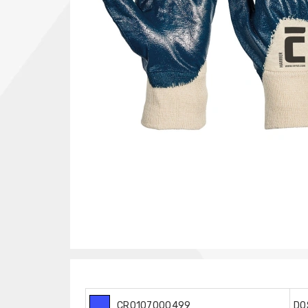
CR0107000499
DO