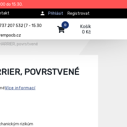
00 do 15:30.
ntakt
Přihlásit
Registrovat
0
737 207 532 (7 - 15:30
Košík
0 Kč
rempocb.cz
HARRIER, povrstvené
RRIER, POVRSTVENÉ
ené
Více informací
echanickým rizikům