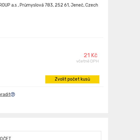
OUP a.s , Průmyslová 783, 252 61, Jeneč, Czech
21 Kč
včetně DPH
Zvolit počet kusů
oradit
POČET