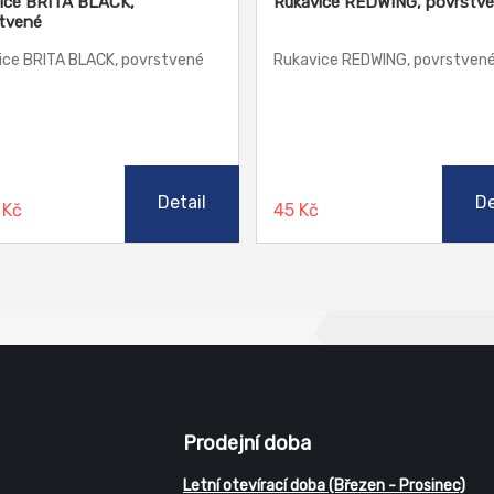
ice BRITA BLACK,
Rukavice REDWING, povrstv
tvené
ice BRITA BLACK, povrstvené
Rukavice REDWING, povrstven
Detail
De
 Kč
45 Kč
Prodejní doba
Letní otevírací doba (Březen - Prosinec)