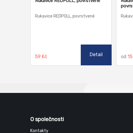
Rukavice REDPOLL, povrstvené
Rukav
povrs
Rukavice REDPOLL, povrstvené
Rukav
Detail
59 Kč
od
15
O společnosti
Kontakty