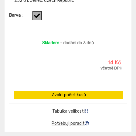
252 61, Jeneč, Czech Republic
Barva
:
Skladem
- dodání do 3 dnů
14 Kč
včetně DPH
Zvolit počet kusů
Tabulka velikosti
Potřebuji poradit