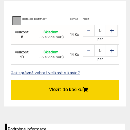
CR0104000499
DOSTUPNOST
KČ/PÁR:
POČET
-
+
Velikost:
Skladem
14 Kč
8
- 5 a více párů
pár
-
+
Velikost:
Skladem
14 Kč
10
- 5 a více párů
pár
Jak správně vybrat velikost rukavic?
Vložit do košíku
Podrobné informace