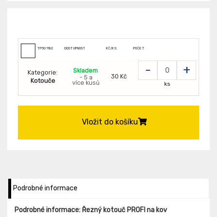
TP501182
DOSTUPNOST
KČ/KS:
POČET
-
+
Skladem
Kategorie:
30 Kč
- 5 a
Kotouče
více kusů
ks
Vložit do košíku
Podrobné informace
Podrobné informace: Řezný kotouč PROFI na kov