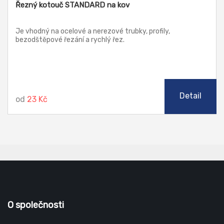
Řezný kotouč STANDARD na kov
Je vhodný na ocelové a nerezové trubky, profily,
bezodštěpové řezání a rychlý řez.
Detail
od
23 Kč
O společnosti