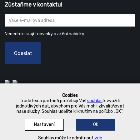
Zůstaňme v kontaktu!
Nenechte si ujít novinky a akční nabídky.
Odeslat
Cookies
Tradetex a partneři potřebují Váš
souhlas
k využití
jednotlivých dat, abychom pro Vás mohli zkvalitňovat
naše služby. Souhlas udělíte kliknutím na políčko „OK“.
Nastavení
OK
© 2019 Kurka Koncern
Souhlas můžete odmítnout
zde