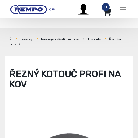
0
Menu
Produkty
Nástroje, nářadí a manipulační technika
Řezné a
brusné
ŘEZNÝ KOTOUČ PROFI NA
KOV