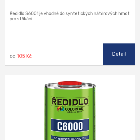
Ředidlo S6001 je vhodné do syntetických nátěrových hmot
pro stříkání.
Detail
od
105 Kč