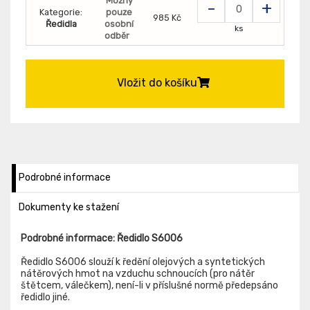
Možný
-
+
Kategorie:
pouze
985 Kč
Ředidla
osobní
ks
odběr
Vložit do košíku
Podrobné informace
Dokumenty ke stažení
Podrobné informace: Ředidlo S6006
Ředidlo S6006 slouží k ředění olejových a syntetických
nátěrových hmot na vzduchu schnoucích (pro nátěr
štětcem, válečkem), není-li v příslušné normě předepsáno
ředidlo jiné.