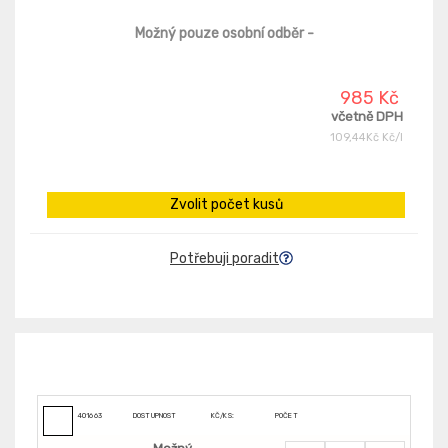
Možný pouze osobní odběr
-
985 Kč
včetně DPH
109,44Kč Kč/l
Zvolit počet kusů
Potřebuji poradit
401663
DOSTUPNOST
KČ/KS:
POČET