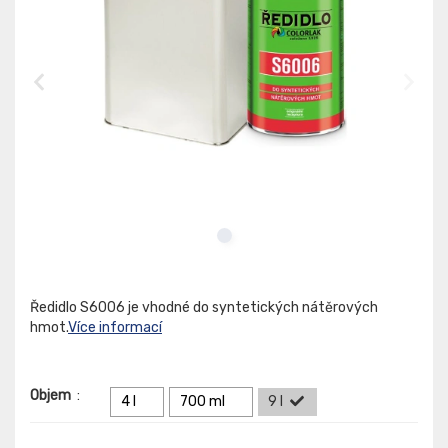
Ředidlo S6006 je vhodné do syntetických nátěrových
hmot.
Více informací
Objem
:
4 l
700 ml
9 l