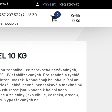
ntakt
Přihlásit
Registrovat
0
737 207 532 (7 - 15:30
Košík
0 Kč
rempocb.cz
L 10 KG
skou technikou ze zdravotně nezávadných,
E, UV stabilizovaných. Pro snadné a rychlé
leten úvazek. Nepodléhají hnilobě, plísni ani
tické, lehké, pevné, nenasákavé a maximálně
 vzdušnost jsou vhodné k balení nebo
ce a zeleniny, jako cibule, česneku, ořechů,
ktů vypěstovaných na