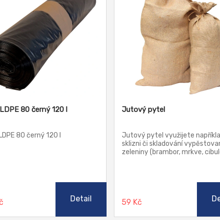
 LDPE 80 černý 120 l
Jutový pytel
LDPE 80 černý 120 l
Jutový pytel využijete napříkla
sklizni či skladování vypěstova
zeleniny (brambor, mrkve, cibul
nebo ovoce (jablka). Díky pev
materiálu je velmi oblíbený a
praktický pomocník v každé
domácnosti nebo na zahradě. 
použít jutové pytle i k dekorač
Detail
De
Kč
59 Kč
účelům a tvoření - k výzdobě n
na Vánoce, Velikonoce apod. J
vhodné pro použití na zahradu 