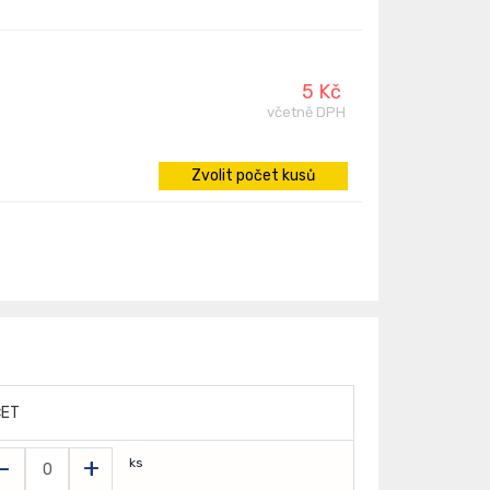
5 Kč
včetně DPH
Zvolit počet kusů
ČET
-
+
ks