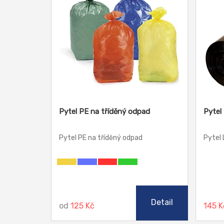
Pytel PE na tříděný odpad
Pytel
Pytel PE na tříděný odpad
Pytel 
Detail
od
125 Kč
145 