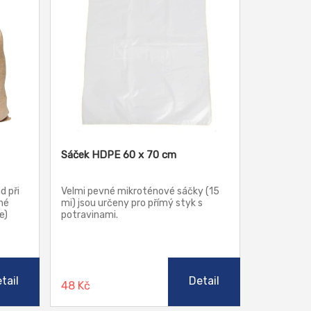
Sáček HDPE 60 x 70 cm
d při
Velmi pevné mikroténové sáčky (15
né
mi) jsou určeny pro přímý styk s
e)
potravinami.
nému
Možno
ním
tail
Detail
48 Kč
apř.
sou
pro