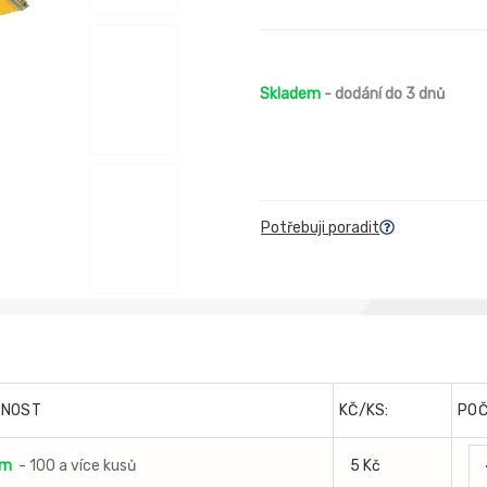
Skladem
- dodání do 3 dnů
Potřebuji poradit
PNOST
KČ/KS:
PO
em
- 100 a více kusů
5 Kč