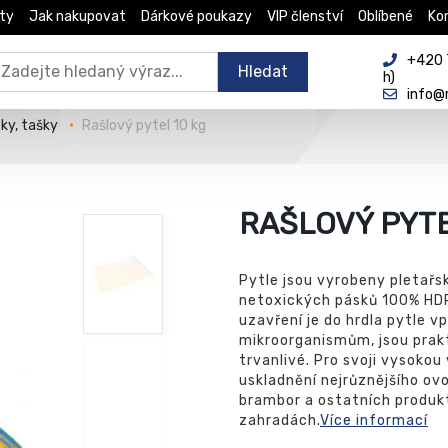
ty
Jak nakupovat
Dárkové poukazy
VIP členství
Oblíbené
Ko
+420 
Hledat
h)
info@
čky, tašky
Rašlový pytel 10 kg
RAŠLOVÝ PYTE
Pytle jsou vyrobeny pletař
netoxických pásků 100% HDP
uzavření je do hrdla pytle vp
mikroorganismům, jsou prak
trvanlivé. Pro svoji vysokou
uskladnění nejrůznějšího ovo
brambor a ostatních produ
zahradách.
Více informací