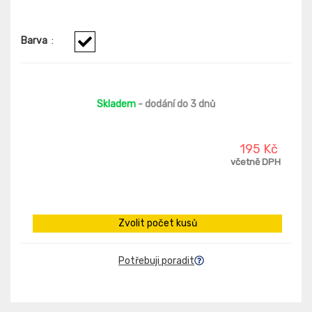
Barva
:
Skladem
- dodání do 3 dnů
195 Kč
včetně DPH
Zvolit počet kusů
Potřebuji poradit