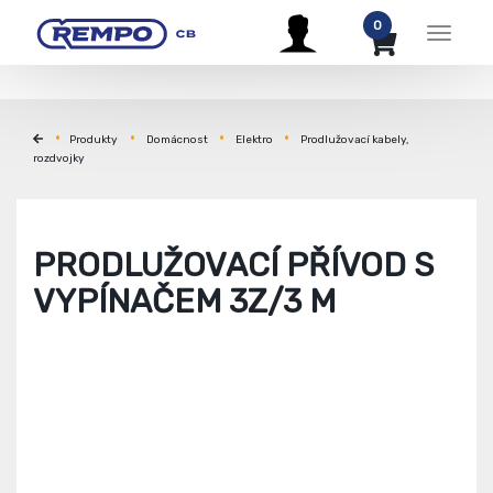
0
Menu
Produkty
Domácnost
Elektro
Prodlužovací kabely,
rozdvojky
PRODLUŽOVACÍ PŘÍVOD S
VYPÍNAČEM 3Z/3 M