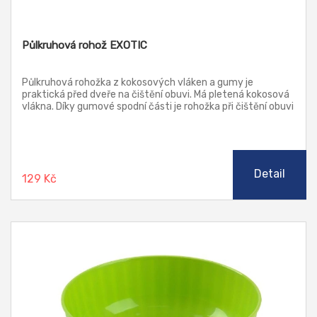
Půlkruhová rohož EXOTIC
Půlkruhová rohožka z kokosových vláken a gumy je
praktická před dveře na čištění obuvi. Má pletená kokosová
vlákna. Díky gumové spodní části je rohožka při čištění obuvi
stabilní a po podlaze neklouže.
Detail
129 Kč