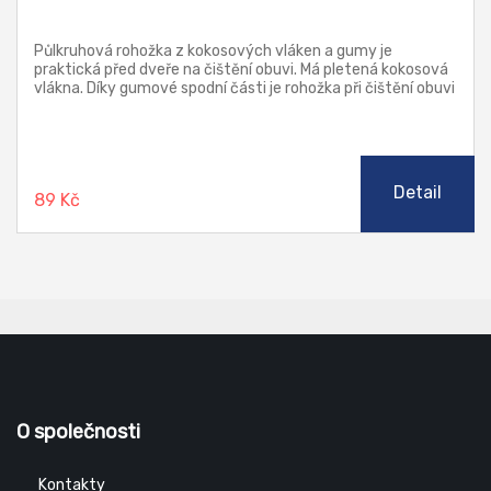
Půlkruhová rohožka z kokosových vláken a gumy je
praktická před dveře na čištění obuvi. Má pletená kokosová
vlákna. Díky gumové spodní části je rohožka při čištění obuvi
stabilní a po podlaze neklouže.
Detail
89 Kč
O společnosti
Kontakty