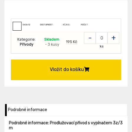
043612
DOSTUPNOST
KČ/KS:
POČET
-
+
Kategorie:
Skladem
195 Kč
Přívody
- 3 kusy
ks
Vložit do košíku
Podrobné informace
Podrobné informace: Prodlužovací přívod s vypínačem 3z/3
m