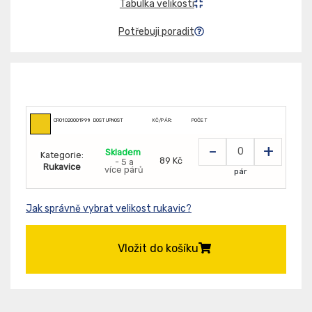
Tabulka velikosti
Potřebuji poradit
CR0102000199105
DOSTUPNOST
KČ/PÁR:
POČET
-
+
Skladem
Kategorie:
89 Kč
- 5 a
Rukavice
více párů
pár
Jak správně vybrat velikost rukavic?
Vložit do košíku