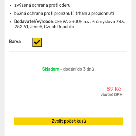
zvýšená ochrana proti oděru
běžná ochrana proti proříznutí, trhání a propíchnutí
Dodavatel/výrobce:
CERVA GROUP a.s , Průmyslová 783,
252 61, Jeneč, Czech Republic
Barva
:
Skladem
- dodání do 3 dnů
89 Kč
včetně DPH
Zvolit počet kusů