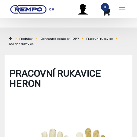
0
Menu
Produkty
Ochranné pomůcky - OPP
Pracovní rukavice
Kožené rukavice
PRACOVNÍ RUKAVICE
HERON