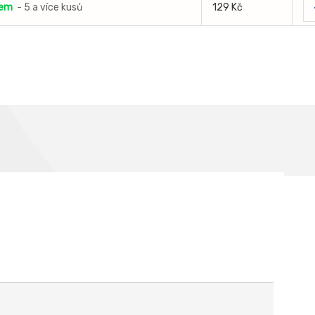
dem
- 5 a více kusů
129 Kč