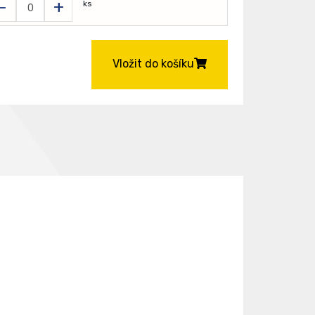
-
+
ks
Vložit do košíku