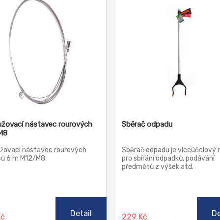
užovací nástavec rourových
Sběrač odpadu
M8
užovací nástavec rourových
Sběrač odpadu je víceúčelový 
čů 6 m M12/M8
pro sbírání odpadků, podávání
předmětů z výšek atd.
Detail
De
Kč
229 Kč