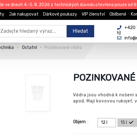
de ve dnech 4.–5. 8. 2026 z technických důvodů otevřena pouze od 8:
ty
Jak nakupovat
Dárkové poukazy
VIP členství
Oblíbené
Ko
+420 
Hledat
h)
info@
echnika
Ostatní
Pozinkované vědro
POZINKOVANÉ
Vědra jsou vhodná k nošení s
apod. Mají kovovou rukojeť, 
Objem
:
12 l
15 l