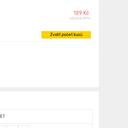
129 Kč
včetně DPH
Zvolit počet kusů
ČET