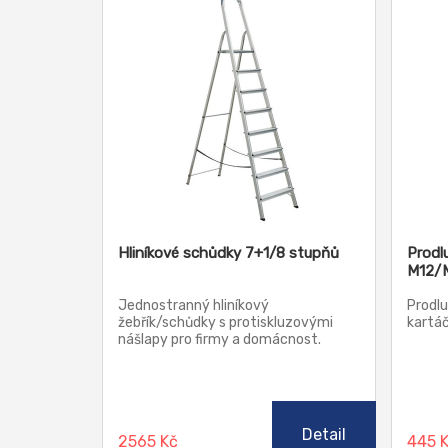
Hliníkové schůdky 7+1/8 stupňů
Prodl
M12/
Jednostranný hliníkový
Prodl
žebřík/schůdky s protiskluzovými
kartá
nášlapy pro firmy a domácnost.
Hliníkové žebříky vynikají zejména
svojí nízkou vahou a svojí stabilitou.
Od schůdků s počtem stupínků od
4+1 výše jsou navíc vybaveny
textilním popruhem, který zabraňuje
Detail
2565 Kč
445 
rozevření.