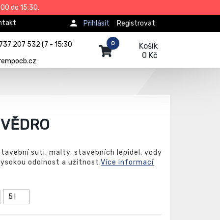
00 do 15:30.
ntakt
Přihlásit
Registrovat
0
737 207 532 (7 - 15:30
Košík
0 Kč
rempocb.cz
 VĚDRO
tavební suti, malty, stavebních lepidel, vody
vysokou odolnost a užitnost.
Více informací
5 l