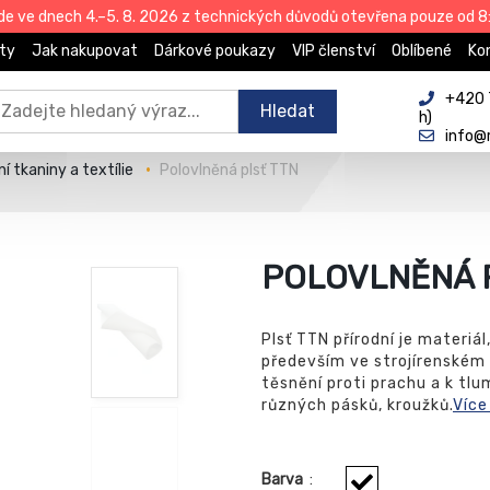
de ve dnech 4.–5. 8. 2026 z technických důvodů otevřena pouze od 8:
ty
Jak nakupovat
Dárkové poukazy
VIP členství
Oblíbené
Ko
+420 
Hledat
h)
info@
ní tkaniny a textílie
Polovlněná plsť TTN
POLOVLNĚNÁ 
Plsť TTN přírodní je materiál
především ve strojírenském 
těsnění proti prachu a k tl
různých pásků, kroužků.
Více
Barva
: