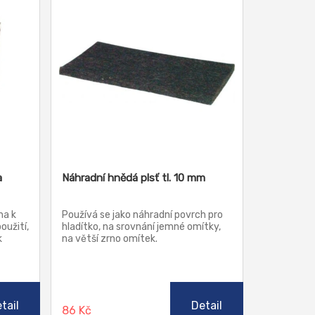
a
Náhradní hnědá plsť tl. 10 mm
na k
Používá se jako náhradní povrch pro
oužití,
hladítko, na srovnání jemné omítky,
k
na větší zrno omítek.
tail
Detail
86 Kč