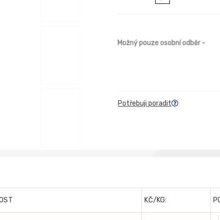
Možný pouze osobní odběr
-
Potřebuji poradit
OST
KČ/KG:
P