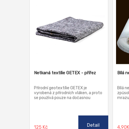
Netkaná textílie GETEX - přířez
Bílá 
Přírodní geotextílie GETEX je
Bílá n
vyrobená z přírodních vláken, a proto
způsob
se používá pouze na dočasnou
mrazu.
ochranu. Dá se použít mnoha
rostli
různými způsoby, například jako
nepříz
ochrana drenáží a potrubí, staveb
(chla
před mrazem, nebo k dočasnému
extré
zpevnění cesty.
nárazů
Detail
125 Kč
4,90
škůdci