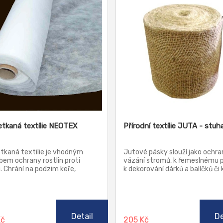
netkaná textílie NEOTEX
Přírodní textílie JUTA - stuh
etkaná textilie je vhodným
Jutové pásky slouží jako ochra
em ochrany rostlin proti
vázání stromů, k řemeslnému p
 Chrání na podzim keře,
k dekorování dárků a balíčků či 
ny a na jaře i zeleninu před
aranžérskému užití.
nivými vlivy prostředí
dem, mrazem, krupobitím,
mnímu slunečnímu svitu a
m větru), před létajícími
Detail
De
Kč
205 Kč
 a drobnou zvěří. Zamezuje