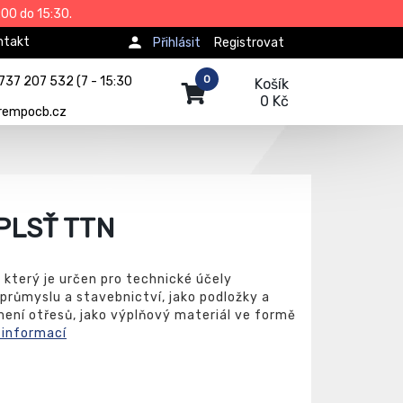
00 do 15:30.
ntakt
Přihlásit
Registrovat
0
737 207 532 (7 - 15:30
Košík
0 Kč
rempocb.cz
PLSŤ TTN
, který je určen pro technické účely
průmyslu a stavebnictví, jako podložky a
umení otřesů, jako výplňový materiál ve formě
 informací