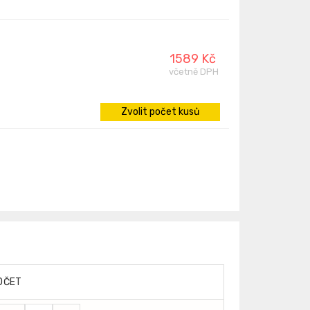
1589 Kč
včetně DPH
Zvolit počet kusů
OČET