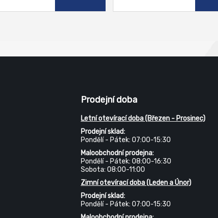
rnému výparu vody z půdy. Je
ropustná a několikanásobně
elná. Na jaře vytváří optimální
ky pro klíčení a růst rostlin.
Prodejní doba
Letní otevírací doba (Březen - Prosinec)
Prodejní sklad:
Pondělí - Pátek: 07:00-15:30
Maloobchodní prodejna:
Pondělí - Pátek: 08:00-16:30
Sobota: 08:00-11:00
Zimní otevírací doba (Leden a Únor)
Prodejní sklad:
Pondělí - Pátek: 07:00-15:30
Maloobchodní prodejna: