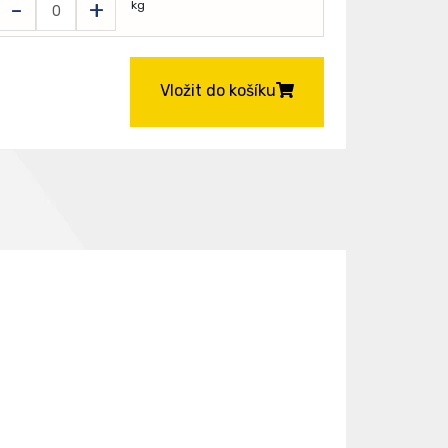
-
+
kg
Vložit do košíku