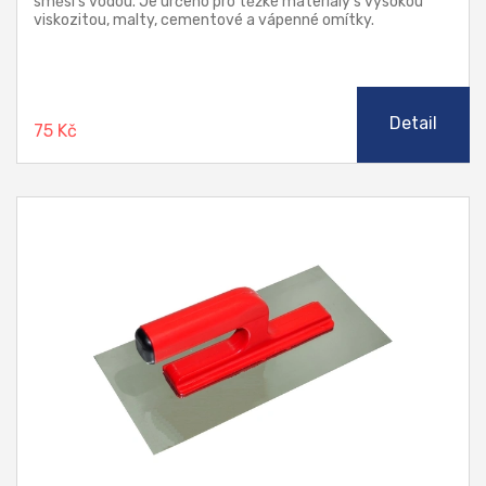
směsí s vodou. Je určeno pro těžké materiály s vysokou
viskozitou, malty, cementové a vápenné omítky.
Detail
75 Kč