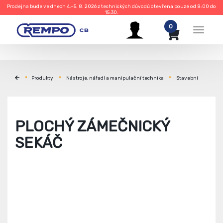
Prodejna bude ve dnech 4.–5. 8. 2026 z technických důvodů otevřena pouze od 8:00 do
15:30.
0
Menu
Produkty
Nástroje, nářadí a manipulační technika
Stavební
PLOCHÝ ZÁMEČNICKÝ
SEKÁČ