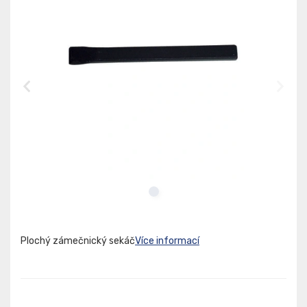
Plochý zámečnický sekáč
Více informací