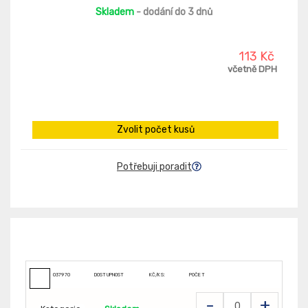
Skladem
- dodání do 3 dnů
113 Kč
včetně DPH
Zvolit počet kusů
Potřebuji poradit
037970
DOSTUPNOST
KČ/KS:
POČET
-
+