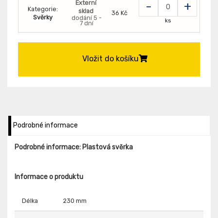
Externí
-
+
Kategorie:
sklad
36 Kč
Svěrky
dodání 5 -
ks
7 dní
Vložit do košíku
Podrobné informace
Podrobné informace: Plastová svěrka
Informace o produktu
Délka
230 mm