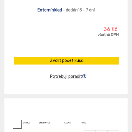
Externí sklad
- dodání 5 - 7 dní
36 Kč
včetně DPH
Zvolit počet kusů
Potřebuji poradit
046003
DOSTUPNOST
KČ/KS:
POČET