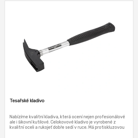
Tesařské kladivo
Nabízíme kvalitní kladiva, která ocení nejen profesionálové
ale i šikovní kutilové. Celokovové kladivo je vyrobené z
kvalitní oceli a rukojeť dobře sedí v ruce. Má protiskluzovou
úderovou plochou a magnetický držák hřebíků. Je vhodné
pro tesařské i všechny ostatní práce.