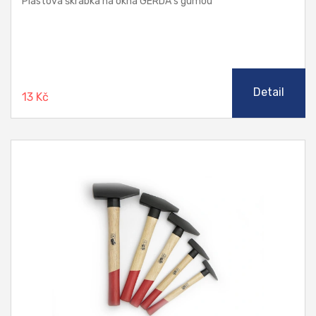
Plastová škrabka na okna GERDA s gumou
Detail
13 Kč