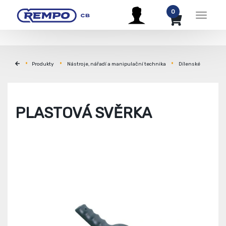
0
Menu
Produkty
Nástroje, nářadí a manipulační technika
Dílenské
PLASTOVÁ SVĚRKA