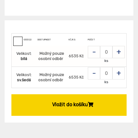
033322
DOSTUPNOST
KČ/KS:
POČET
-
+
Velikost:
Možný pouze
6535 Kč
bílá
osobní odběr
ks
-
+
Velikost:
Možný pouze
6535 Kč
sv.šedá
osobní odběr
ks
Vložit do košíku