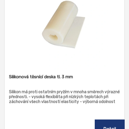
Silikonová těsnící deska tl. 3 mm
Silikon má proti ostatním pryžím v mnoha směrech výrazné
přednosti. - vysoká flexibilita při nízkých teplotách při
záchování všech vlastností elasticity - výborná odolnost
vysokým teplotám, velmi dobrá odolnost vybraným
chemikáliím - zcela mimořádná odolnost UV záření, ozónu,
atmosférickým vlivům a stárnutí všeobecně - naprostá
nenasákavost a nepropustnost vody, nebarví, ideální pro
potravinářské aplikace - bakteriologicky nerozložitelný