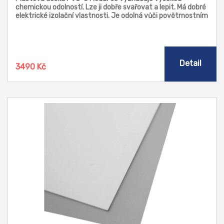
chemickou odolností. Lze ji dobře svařovat a lepit. Má dobré
elektrické izolační vlastnosti. Je odolná vůči povětrnostním
vlivům. Je vhodná pro konstrukce přístrojů a nádob,
galvanizační zařízení, chemickou a laboratorní techniku,
strojírenství, fotografický průmysl, hlubokotažné díly,
konstrukci elektrických skříňových rozvaděčů, obložení
čističek a zařízení na úpravu vody. Skladem: RAL 9010 bílá,
Detail
3490 Kč
RAL 7035 světle šedá