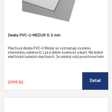
Deska PVC-U MEDUR tl. 5 mm
Plastová deska PVC-U Medur se vyznačuje vysokou
chemickou odolností. Lze ji dobře svařovat a lepit. Má dobré
elektrické izolační vlastnosti. Je odolná vůči povětrnostním
vlivům. Je vhodná pro konstrukce přístrojů a nádob,
galvanizační zařízení, chemickou a laboratorní techniku,
strojírenství, fotografický průmysl, hlubokotažné díly,
konstrukci elektrických skříňových rozvaděčů, obložení
čističek a zařízení na úpravu vody. Skladem: RAL 9010 bílá,
Detail
2999 Kč
RAL 7035 světle šedá