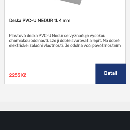
Deska PVC-U MEDUR tl. 4 mm
Plastová deska PVC-U Medur se vyznačuje vysokou
chemickou odolností. Lze ji dobře svařovat a lepit. Má dobré
elektrické izolační vlastnosti. Je odolná vůči povětrnostním
vlivům. Je vhodná pro konstrukce přístrojů a nádob,
galvanizační zařízení, chemickou a laboratorní techniku,
strojírenství, fotografický průmysl, hlubokotažné díly,
konstrukci elektrických skříňových rozvaděčů, obložení
čističek a zařízení na úpravu vody. Skladem: RAL 9010 bílá,
Detail
2255 Kč
RAL 7035 světle šedá