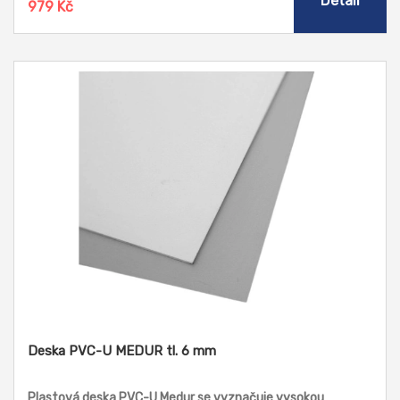
Detail
979 Kč
Deska PVC-U MEDUR tl. 6 mm
Plastová deska PVC-U Medur se vyznačuje vysokou