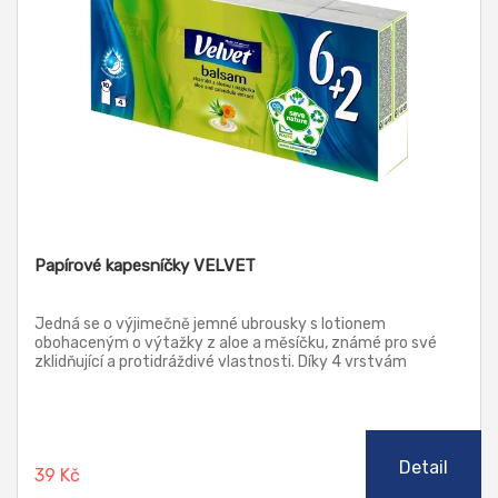
Papírové kapesníčky VELVET
Jedná se o výjimečně jemné ubrousky s lotionem
obohaceným o výtažky z aloe a měsíčku, známé pro své
zklidňující a protidráždivé vlastnosti. Díky 4 vrstvám
speciálně vybraného hedvábného papíru jsou ubrousky
velmi savé a odolné.
Detail
39 Kč