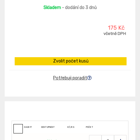
Skladem
- dodání do 3 dnů
175 Kč
včetně DPH
Zvolit počet kusů
Potřebuji poradit
042817
DOSTUPNOST
KČ/KS:
POČET