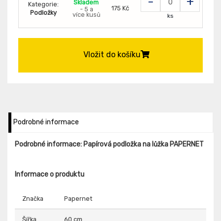
-
+
Skladem
Kategorie:
175 Kč
- 5 a
Podložky
více kusů
ks
Vložit do košíku
Podrobné informace
Podrobné informace: Papírová podložka na lůžka PAPERNET
Informace o produktu
Značka
Papernet
Šířka
60 cm