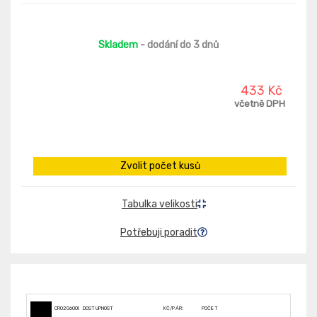
Skladem
- dodání do 3 dnů
433 Kč
včetně DPH
Zvolit počet kusů
Tabulka velikosti
Potřebuji poradit
CR0206000360
DOSTUPNOST
KČ/PÁR:
POČET