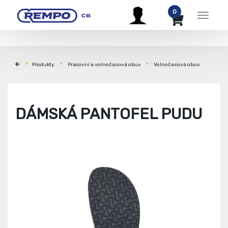
0
Menu
Produkty
Pracovní a volnočasová obuv
Volnočasová obuv
DÁMSKÁ PANTOFEL PUDU