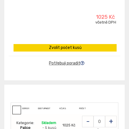
1025 Kč
včetně DPH
Zvolit počet kusů
Potřebuji poradit
039501
DOSTUPNOST
KČ/KS:
POČET
-
+
Kategorie:
Skladem
1025 Kč
Palice
- 5 kusů