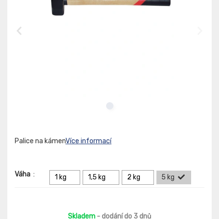
Palice na kámen
Více informací
Váha
:
1 kg
1,5 kg
2 kg
5 kg
Skladem
- dodání do 3 dnů