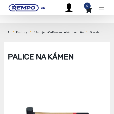
0
Menu
Produkty
Nástroje, nářadí a manipulační technika
Stavební
PALICE NA KÁMEN