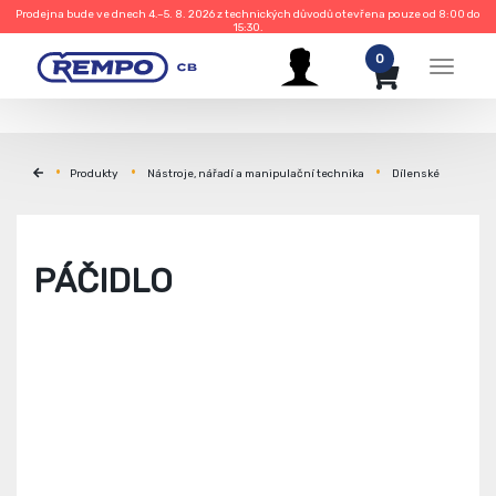
Prodejna bude ve dnech 4.–5. 8. 2026 z technických důvodů otevřena pouze od 8:00 do
15:30.
0
Menu
Produkty
Nástroje, nářadí a manipulační technika
Dílenské
PÁČIDLO