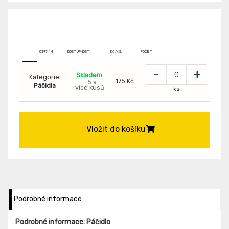
039744
DOSTUPNOST
KČ/KS:
POČET
-
+
Skladem
Kategorie:
175 Kč
- 5 a
Páčidla
více kusů
ks
Vložit do košíku
Podrobné informace
Podrobné informace: Páčidlo