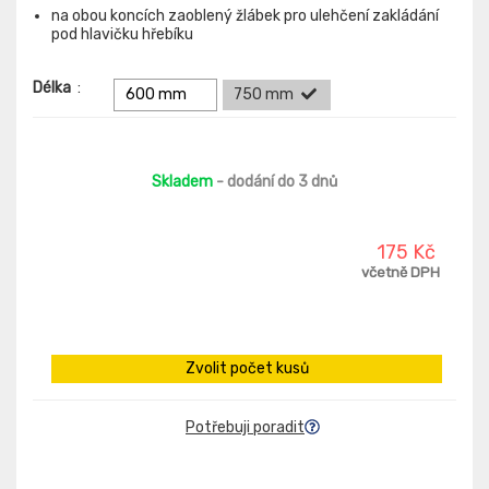
na obou koncích zaoblený žlábek pro ulehčení zakládání
pod hlavičku hřebíku
Délka
:
600 mm
750 mm
Skladem
- dodání do 3 dnů
175 Kč
včetně DPH
Zvolit počet kusů
Potřebuji poradit