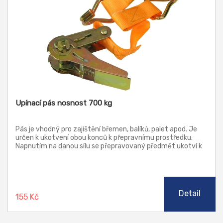
Upínací pás nosnost 700 kg
Pás je vhodný pro zajištění břemen, balíků, palet apod. Je
určen k ukotvení obou konců k přepravnímu prostředku.
Napnutím na danou sílu se přepravovaný předmět ukotví k
podlaze vozidla. Neslouží ke zvedání předmětů.
Detail
155 Kč