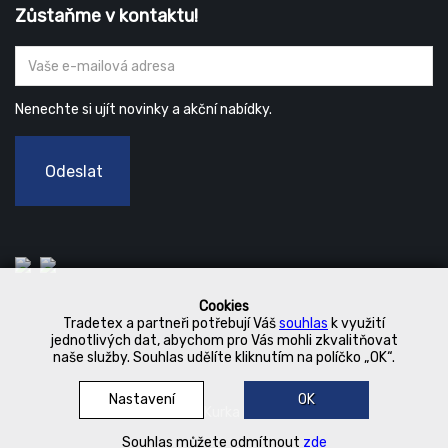
Zůstaňme v kontaktu!
Nenechte si ujít novinky a akční nabídky.
Odeslat
Cookies
Tradetex a partneři potřebují Váš
souhlas
k využití
jednotlivých dat, abychom pro Vás mohli zkvalitňovat
naše služby. Souhlas udělíte kliknutím na políčko „OK“.
Nastavení
OK
© 2019 Kurka Koncern
Souhlas můžete odmítnout
zde