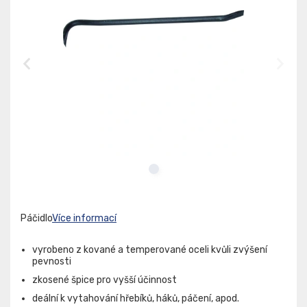
Páčidlo
Více informací
vyrobeno z kované a temperované oceli kvůli zvýšení
pevnosti
zkosené špice pro vyšší účinnost
deální k vytahování hřebíků, háků, páčení, apod.