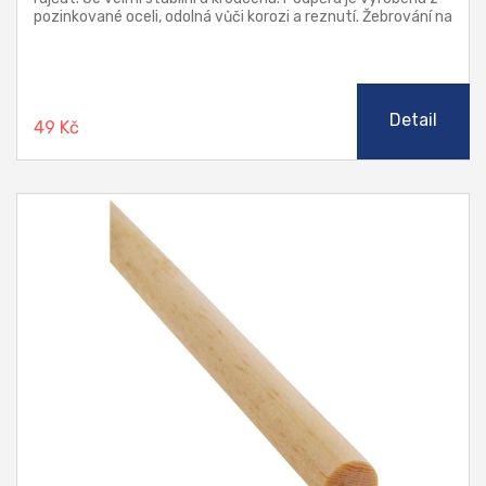
pozinkované oceli, odolná vůči korozi a reznutí. Žebrování na
spirálových tyčích napomáhá uchycení popínavých rostlin k
podpoře.
Detail
49 Kč