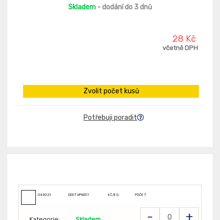
Skladem
- dodání do 3 dnů
28 Kč
včetně DPH
Zvolit počet kusů
Potřebuji poradit
044021
DOSTUPNOST
KČ/KS:
POČET
-
+
Kategorie:
Skladem