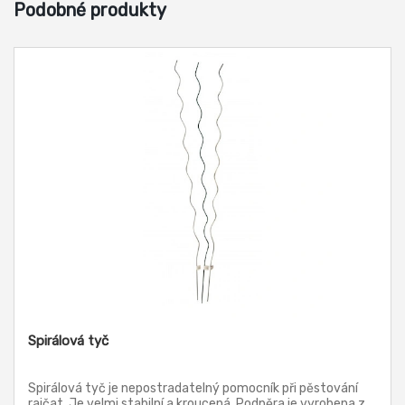
Podobné produkty
Spirálová tyč
Spirálová tyč je nepostradatelný pomocník při pěstování
rajčat. Je velmi stabilní a kroucená. Podpěra je vyrobena z