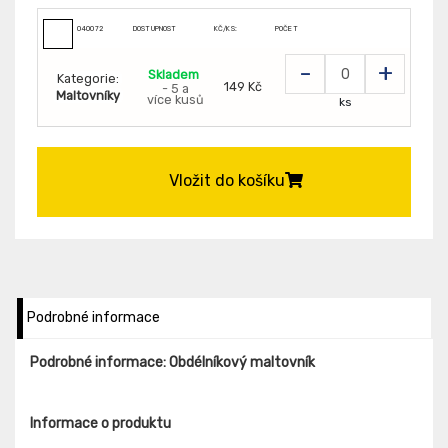
040072
DOSTUPNOST
KČ/KS:
POČET
-
+
Skladem
Kategorie:
149 Kč
- 5 a
Maltovníky
více kusů
ks
Vložit do košíku
Podrobné informace
Podrobné informace: Obdélníkový maltovník
Informace o produktu