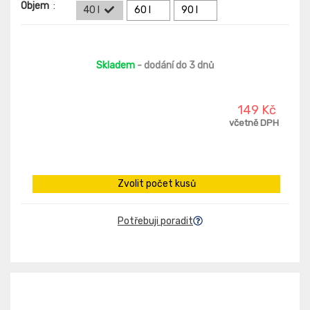
Objem
:
40 l
60 l
90 l
Skladem
- dodání do 3 dnů
149 Kč
včetně DPH
Zvolit počet kusů
Potřebuji poradit