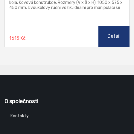
kola. Kovová konstrukce. Rozměry (V x Š x H): 1050 x 575 x
450 mm. Dvoukolový ruční vozík, ideální pro manipulaci se
zbožím v krabicích nebo bednách.
Detail
1615 Kč
O společnosti
Kontakty