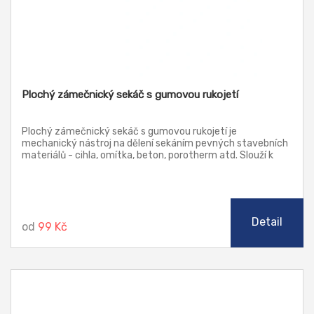
Plochý zámečnický sekáč s gumovou rukojetí
Plochý zámečnický sekáč s gumovou rukojetí je
mechanický nástroj na dělení sekáním pevných stavebních
materiálů - cihla, omítka, beton, porotherm atd. Slouží k
dělení materiálu, k povrchové úpravě materiálu, k
opracování materiálu.
Detail
od
99 Kč