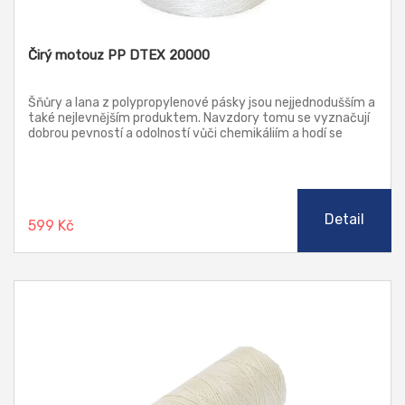
Čirý motouz PP DTEX 20000
Šňůry a lana z polypropylenové pásky jsou nejjednodušším a
také nejlevnějším produktem. Navzdory tomu se vyznačují
dobrou pevností a odolností vůči chemikáliím a hodí se
proto všude tam, kde neklademe vysoké požadavky na
vzhled či oděruvzdornost. Díky své nízké měrné hmotnosti
(hustotě) plavou na vodě.
Detail
599 Kč