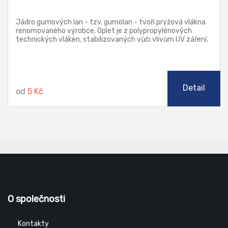
Jádro gumových lan - tzv. gumolan - tvoří pryžová vlákna
renomovaného výrobce. Oplet je z polypropylénových
technických vláken, stabilizovaných vůči vlivům UV záření.
Gumolana lze použít k nejrůznějsím účelům (autoplachty,
krycí plachty, hračky, sport, zemědělství, modelářství a
pod.).
Detail
od
5 Kč
O společnosti
Kontakty