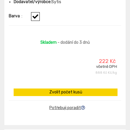
Dodavatel/výrobce:
Sytis
Barva
:
Skladem
- dodání do 3 dnů
222 Kč
včetně DPH
888 Kč Kč/kg
Zvolit počet kusů
Potřebuji poradit