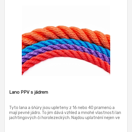
Lano PPV s jádrem
Tyto lana a šňůry jsou upleteny z 16 nebo 40 pramenů a
mají pevné jádro. To jim dává vzhled a mnohé vlastnosti lan
jachtingových či horolezeckých. Najdou uplatnění nejen ve
všech volnočasových aktivitách, ale i v průmyslu. Pokud
potřebujete, aby si lano zachovalo svůj pevný kruhový tvar,