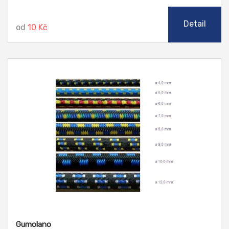
jsou tato lana ideální volbou.
Detail
od
10 Kč
Gumolano