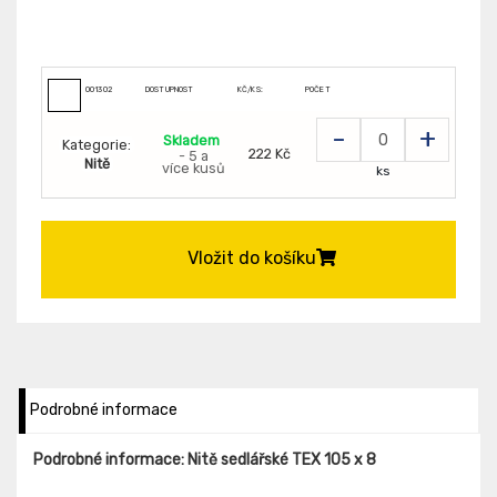
001302
DOSTUPNOST
KČ/KS:
POČET
-
+
Skladem
Kategorie:
222 Kč
- 5 a
Nitě
více kusů
ks
Vložit do košíku
Podrobné informace
Podrobné informace: Nitě sedlářské TEX 105 x 8