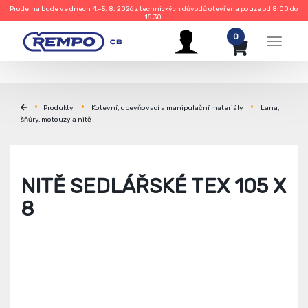
Prodejna bude ve dnech 4.–5. 8. 2026 z technických důvodů otevřena pouze od 8:00 do
15:30.
0
Menu
Produkty
Kotevní, upevňovací a manipulační materiály
Lana,
šňůry, motouzy a nitě
NITĚ SEDLÁŘSKÉ TEX 105 X
8