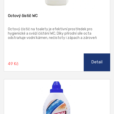
Octový čistič WC
Octový čistič na toalety je efektivní prostředek pro
hygienické a svěží čištění WC. Díky přírodní síle octa
odstraňuje vodní kámen, nečistoty i zápach a zároveň
zanechává toaletu čistou a provoněnou. Svěží vůně máty
neutralizuje nepříjemný zápach octa a dodává pocit
čistoty.
Detail
49 Kč