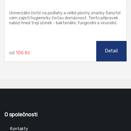
Univerzální čistič na podlahy a velké plochy značky Sanytol
vám zajistí hygienicky čistou domácnost. Tento přípravek
nabízí hned trojí účinek - bakteriální, fungicidní a virucidní,
díky čemuž dokonale čistí, dezinfikuje a odmašťuje všechny
potřebné plochy. Spolehlivě zničí 99,9% bakterií a virů a Vaši
domácnost provoní svěží vůní eukalyptu.
Detail
od
106 Kč
O společnosti
Kontakty