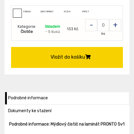
413860
DOSTUPNOST
KČ/KS:
POČET
-
+
Kategorie:
Skladem
133 Kč
Čističe
- 5 kusů
ks
Vložit do košíku
Podrobné informace
Dokumenty ke stažení
Podrobné informace: Mýdlový čistič na laminát PRONTO 5v1