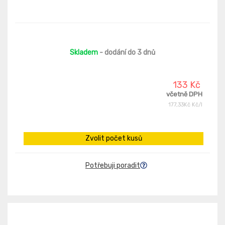
Skladem
- dodání do 3 dnů
133 Kč
včetně DPH
177,33Kč Kč/l
Zvolit počet kusů
Potřebuji poradit