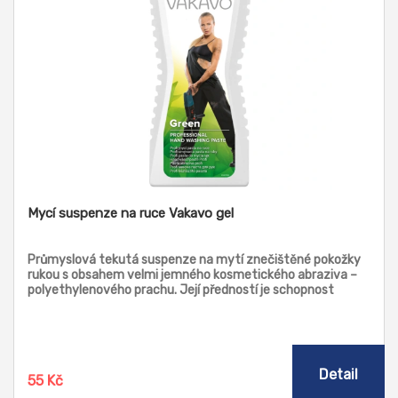
Mycí suspenze na ruce Vakavo gel
Průmyslová tekutá suspenze na mytí znečištěné pokožky
rukou s obsahem velmi jemného kosmetického abraziva –
polyethylenového prachu. Její předností je schopnost
rychle a velmi šetrně odstranit nečistoty z vašich rukou.
Určená k odstranění středně odolných nečistot jako jsou
oleje, tuky, maziva, nafta. Použitelná zejména ve službách
a průmyslu. Lze využít i jako tělový peeling.
Detail
55 Kč