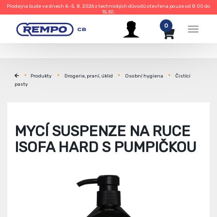
Prodejna bude ve dnech 4.–5. 8. 2026 z technických důvodů otevřena pouze od 8:00 do
15:30.
0
Menu
Produkty
Drogerie, praní, úklid
Osobní hygiena
Čistící
pasty
MYCÍ SUSPENZE NA RUCE
ISOFA HARD S PUMPIČKOU