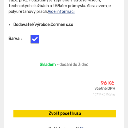
saze, pryž. Použitelný je zejména v autoservisech,
technických službách a těžkém průmyslu. Abrazivem je
polyuretanový prach.
Více informací
Dodavatel/výrobce:Cormen s.r.o
Barva
:
Skladem
- dodání do 3 dnů
96 Kč
včetně DPH
137,14Kč Kč/kg
Zvolit počet kusů