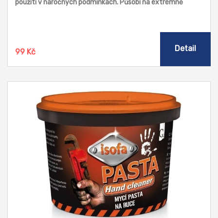
použití v náročných podmínkách. Působí na extrémně
odolné nečistoty z tiskařského průmyslu, lakoven, servisů
těžké techniky atd.Obsahuje výhradně přírodní abraziva a je
bezbarvý.
Detail
99 Kč