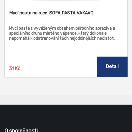
Mycí pasta na ruce ISOFA PASTA VAKAVO
Mycí pasta s vyváženým obsahem přírodního abraziva a
speciálního druhu mletého vápence, který dokonale
napomáhá k odstraňování těch nejodolnějších nečistot.
Složení doplněné o glycerin zaručuje pokožce po umytí
vhodnou regeneraci. Tento výrobek je zvláště vhodný pro
pracovníky ve stavebnictví, zemědělství, ale také pro
domácí kutily.
Detail
31 Kč
O společnosti