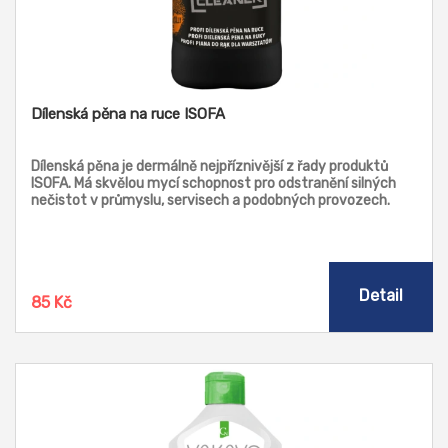
Dílenská pěna na ruce ISOFA
Dílenská pěna je dermálně nejpříznivější z řady produktů
ISOFA. Má skvělou mycí schopnost pro odstranění silných
nečistot v průmyslu, servisech a podobných provozech.
Dávkovač nebo pumpa vytvoří kopec pěny, která ulpí na
pokožce a snadno umyje Vaše ruce.
Detail
85 Kč