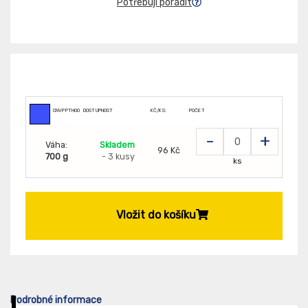
Potřebuji poradit
CNVPPTH005599
DOSTUPNOST
KČ/KS:
POČET
-
+
Váha:
Skladem
96 Kč
700 g
- 3 kusy
ks
Vložit do košíku
Podrobné informace