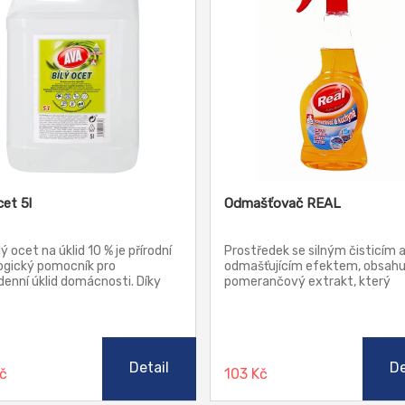
cet 5l
Odmašťovač REAL
lý ocet na úklid 10 % je přírodní
Prostředek se silným čisticím 
ogický pomocník pro
odmašťujícím efektem, obsahu
enní úklid domácnosti. Díky
pomerančový extrakt, který
soké koncentraci kyseliny
rozpouští oleje, tuky, nečistoty
 účinně odstraňuje vodní
zároveň ošetřuje povrchy.
, mastnotu, usazeniny a
Parfemace směs exotických ci
emné pachy. Hodí se k čištění
ny, kuchyně, toalet, ale i k
Detail
De
Kč
103 Kč
ekci povrchů a neutralizaci
hu.