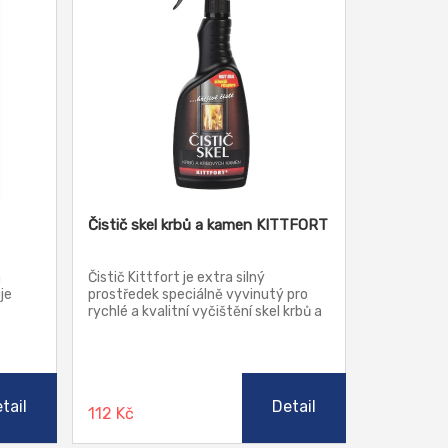
Čistič skel krbů a kamen KITTFORT
a
Čistič Kittfort je extra silný
je
prostředek speciálně vyvinutý pro
rychlé a kvalitní vyčištění skel krbů a
 a
krbových kamen. Lze použít i na
odmaštění skla trouby, kuchyňského
trusů.
grilu, fritovacích hrnců atd. Přípravek
je k čištěným povrchům šetrný, dodá
jim lesk a zanechává svěží vůni.
tail
Detail
112 Kč