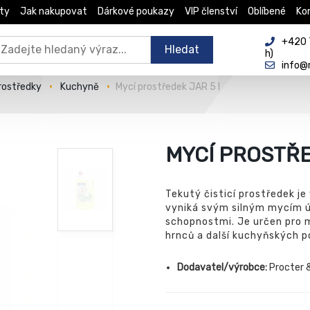
ty
Jak nakupovat
Dárkové poukazy
VIP členství
Oblíbené
Ko
+420 
Hledat
h)
info@
prostředky
Kuchyně
Mycí prostředek JAR 5 l
MYCÍ PROSTŘE
Tekutý čisticí prostředek je
vyniká svým silným mycím 
schopnostmi. Je určen pro m
hrnců a další kuchyňských p
Dodavatel/výrobce:
Procter 