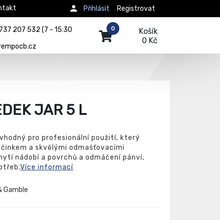
ntakt
Přihlásit
Registrovat
0
737 207 532 (7 - 15:30
Košík
0 Kč
rempocb.cz
DEK JAR 5 L
 vhodný pro profesionální použití, který
účinkem a skvělými odmašťovacími
ytí nádobí a povrchů a odmáčení pánví,
otřeb.
Více informací
& Gamble