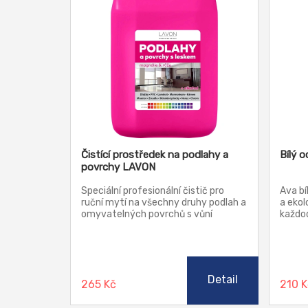
Čistící prostředek na podlahy a
Bílý o
povrchy LAVON
Speciální profesionální čistič pro
Ava bí
ruční mytí na všechny druhy podlah a
a ekol
omyvatelných povrchů s vůní
každod
magnólie a růže.
své vy
octové
kámen
nepříj
koupel
Detail
265 Kč
210 
dezinf
zápac