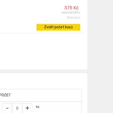
375 Kč
včetně DPH
75 Kč Kč/l
Zvolit počet kusů
POČET
-
+
ks