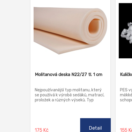
Molitanová deska N22/27 tl. 1 cm
Kulič
Nejpoužívanější typ molitanu, který
PES vý
se používá k výrobě sedáků, matrací,
měkké,
proložek a různých výseků. Typ
schopn
molitanu N se vyznačuje nejlepším
Po vyp
poměrem cena/kvalita.
svůj t
do hra
sedací
materi
Detail
175 Kč
155 