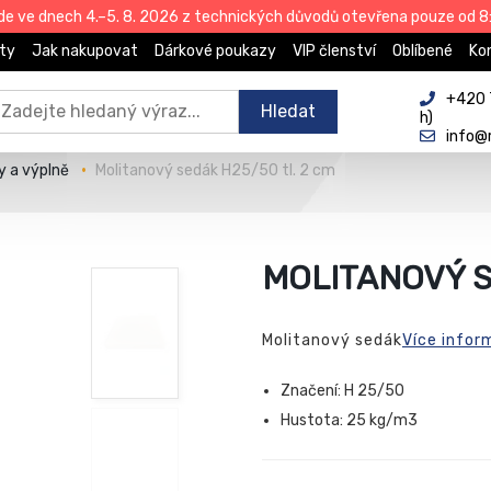
de ve dnech 4.–5. 8. 2026 z technických důvodů otevřena pouze od 8:
ty
Jak nakupovat
Dárkové poukazy
VIP členství
Oblíbené
Ko
+420 
Hledat
h)
info@
y a výplně
Molitanový sedák H25/50 tl. 2 cm
MOLITANOVÝ S
Molitanový sedák
Více infor
Značení: H 25/50
Hustota: 25 kg/m3