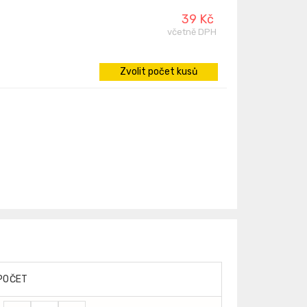
39 Kč
včetně DPH
Zvolit počet kusů
POČET