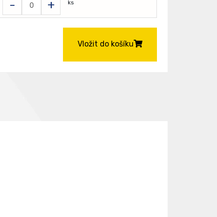
-
+
ks
Vložit do košíku