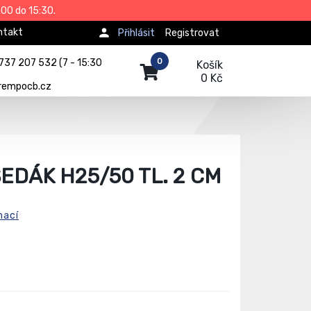
00 do 15:30.
ntakt
Přihlásit
Registrovat
0
737 207 532 (7 - 15:30
Košík
0 Kč
rempocb.cz
EDÁK H25/50 TL. 2 CM
mací