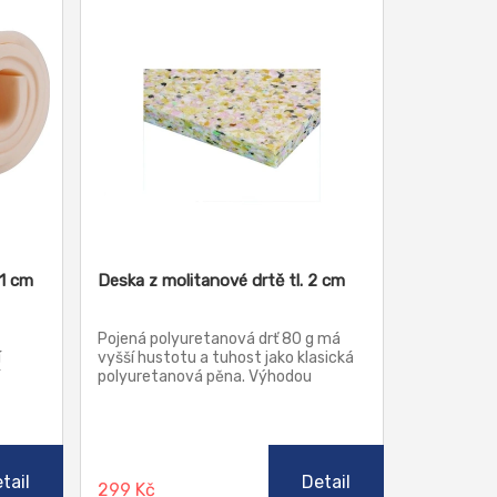
 1 cm
Deska z molitanové drtě tl. 2 cm
Pojená polyuretanová drť 80 g má
í
vyšší hustotu a tuhost jako klasická
polyuretanová pěna. Výhodou
užívá
polyuretanové pěny je její tvarová
adla a
stálost a pružnost a proto je vhodná i
ch
pro polohovací rošty. Tato drť je
učinná také jako akustická a tepelná
ěru
izolace.
tail
Detail
299 Kč