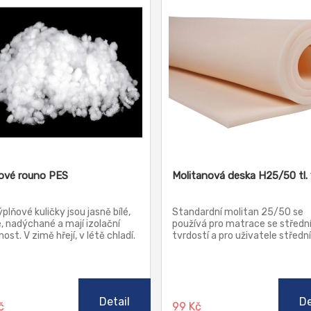
kové rouno PES
Molitanová deska H25/50 tl.
plňové kuličky jsou jasně bílé,
Standardní molitan 25/50 se
 nadýchané a mají izolační
používá pro matrace se středn
ost. V zimě hřejí, v létě chladí.
tvrdostí a pro uživatele střední
rání se neshlukují a stále drží
hmotnosti. V čalounictví se po
var. Používají se do polštářům,
pro díly sedacích souprav, opěr
ček, do kojících polštářů, do
sedáky. Tento typ molitanový
ch vaků a jako izolační
desek patří k nejčastěji
ál.
nakupovaným vzhledem k pom
Detail
De
Kč
99 Kč
ceny a kvality.