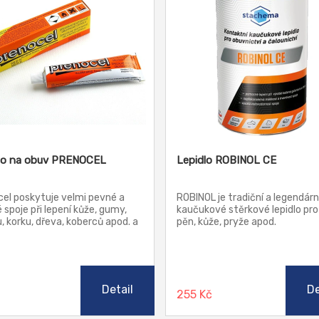
lo na obuv PRENOCEL
Lepidlo ROBINOL CE
el poskytuje velmi pevné a
ROBINOL je tradiční a legendárn
 spoje při lepení kůže, gumy,
kaučukové stěrkové lepidlo pro
u, korku, dřeva, koberců apod. a
pěn, kůže, pryže apod.
pení těchto materiálů vzájemně
Nepřekonatelná je měkkost a
vy, dřevem, eternitem,
trvanlivost spoje. Lepidlo je
em, kameninou, umakartem
ekonomicky zajímavé pro pom
Vytvořený spoj je vodovzdorný
lepení.
ává teplotám až do 70°C. Nelze
Detail
De
č
255 Kč
 k lepení pěnového
yrénu.