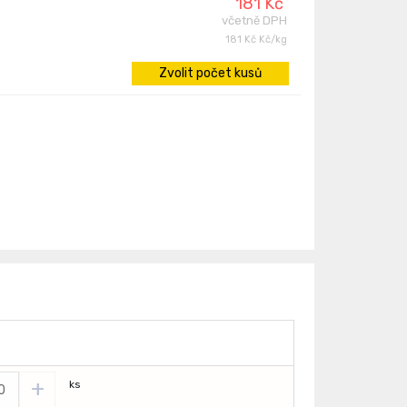
181 Kč
včetně DPH
181 Kč Kč/kg
Zvolit počet kusů
+
ks