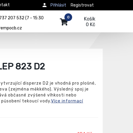
ntakt
Přihlásit
Registrovat
0
737 207 532 (7 - 15:30
Košík
0 Kč
rempocb.cz
LEP 823 D2
vytvrzující disperze D2 je vhodná pro plošné,
řeva (zejména měkkého). Výsledný spoj je
olává občasné zvýšené vlhkosti nebo
působení tekoucí vody.
Více informací