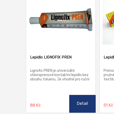
Lepidlo LIGNOFIX PREN
Lepid
Lignofix PREN je univerzální
Prenoc
chloroprenové kontaktní lepidlo bez
pružné
obsahu toluenu. Je vhodné pro ruční
textil
oplášťování, postforming a pro
při le
spojování dřeva s jinými materiály
i s ko
(koženka, pryž, kovy).
beton
apod. 
a odol
Detail
88 Kč
51 K
použít
polyst