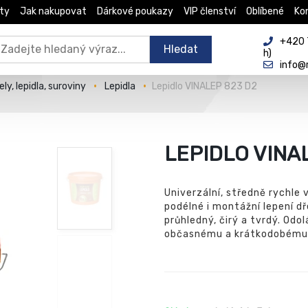
ty
Jak nakupovat
Dárkové poukazy
VIP členství
Oblíbené
Ko
+420 
Hledat
h)
info@
ly, lepidla, suroviny
Lepidla
Lepidlo VINALEP 823 D2
LEPIDLO VINA
Univerzální, středně rychle 
podélné i montážní lepení d
průhledný, čirý a tvrdý. Od
občasnému a krátkodobému 