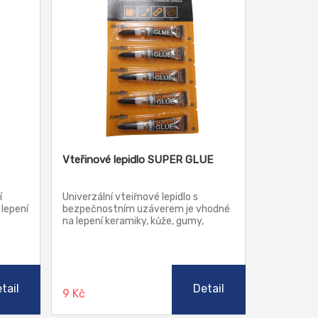
Vteřinové lepidlo SUPER GLUE
í
Univerzální vteiřnové lepidlo s
 lepení
bezpečnostním uzáverem je vhodné
na lepení keramiky, kůže, gumy,
dřeva, korku, atd. Lepí okamžite.
ocné
tail
Detail
9 Kč