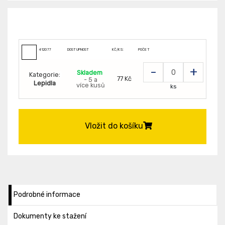
412077
DOSTUPNOST
KČ/KS:
POČET
-
+
Skladem
Kategorie:
77 Kč
- 5 a
Lepidla
více kusů
ks
Vložit do košíku
Podrobné informace
Dokumenty ke stažení