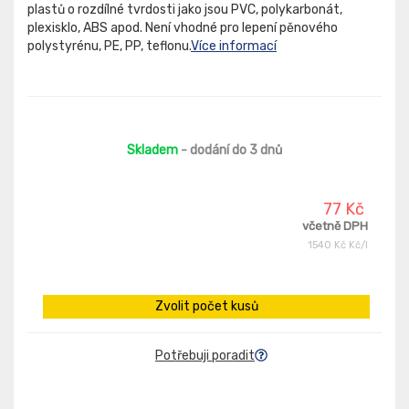
plastů o rozdílné tvrdosti jako jsou PVC, polykarbonát,
plexisklo, ABS apod. Není vhodné pro lepení pěnového
polystyrénu, PE, PP, teflonu.
Více informací
Skladem
- dodání do 3 dnů
77 Kč
včetně DPH
1540 Kč Kč/l
Zvolit počet kusů
Potřebuji poradit