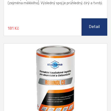
(zejména měkkého). Výsledný spoj je průhledný, čirý a tvrdý.
Odolává občasné zvýšené vlhkosti nebo občasnému a
krátkodobému působení tekoucí vody.
Detail
181 Kč