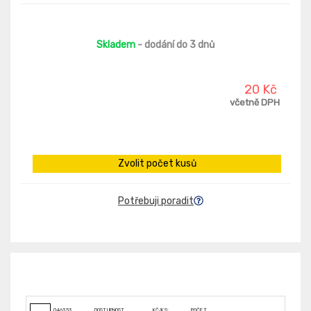
Skladem
- dodání do 3 dnů
20 Kč
včetně DPH
Zvolit počet kusů
Potřebuji poradit
046353
DOSTUPNOST
KČ/KS:
POČET