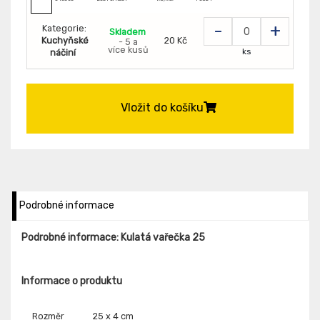
-
+
Kategorie:
Skladem
Kuchyňské
20 Kč
- 5 a
více kusů
ks
náčiní
Vložit do košíku
Podrobné informace
Podrobné informace: Kulatá vařečka 25
Informace o produktu
Rozměr
25 x 4 cm