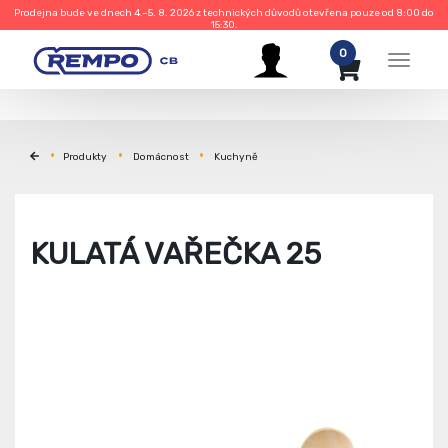
Prodejna bude ve dnech 4.–5. 8. 2026 z technických důvodů otevřena pouze od 8:00 do
15:30.
0
Menu
Produkty
Domácnost
Kuchyně
KULATÁ VAŘEČKA 25