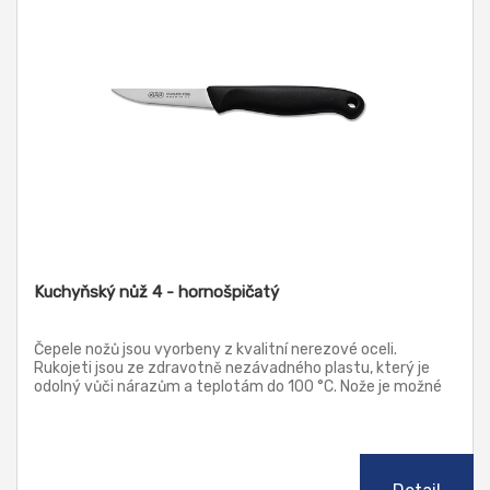
Kuchyňský nůž 4 - hornošpičatý
Čepele nožů jsou vyorbeny z kvalitní nerezové oceli.
Rukojeti jsou ze zdravotně nezávadného plastu, který je
odolný vůči nárazům a teplotám do 100 °C. Nože je možné
mýt v myčce.