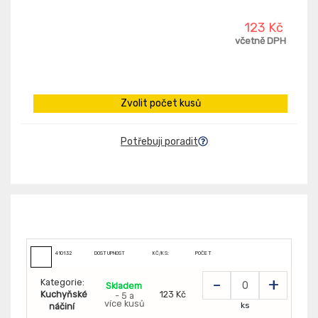
123 Kč
včetně DPH
Zvolit počet kusů
Potřebuji poradit
410132
DOSTUPNOST
KČ/KS:
POČET
-
+
Kategorie:
Skladem
Kuchyňské
123 Kč
- 5 a
více kusů
ks
náčiní