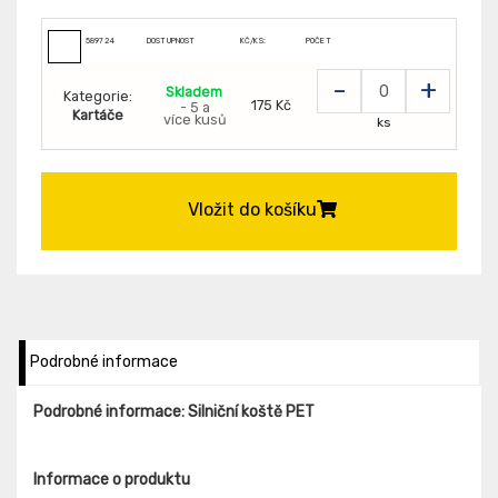
589724
DOSTUPNOST
KČ/KS:
POČET
-
+
Skladem
Kategorie:
175 Kč
- 5 a
Kartáče
více kusů
ks
Vložit do košíku
Podrobné informace
Podrobné informace: Silniční koště PET
Informace o produktu