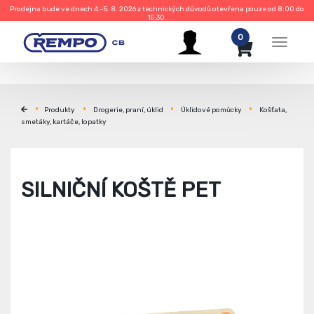
Prodejna bude ve dnech 4.–5. 8. 2026 z technických důvodů otevřena pouze od 8:00 do
15:30.
0
Menu
Produkty
Drogerie, praní, úklid
Úklidové pomůcky
Košťata,
smetáky, kartáče, lopatky
SILNIČNÍ KOŠTĚ PET