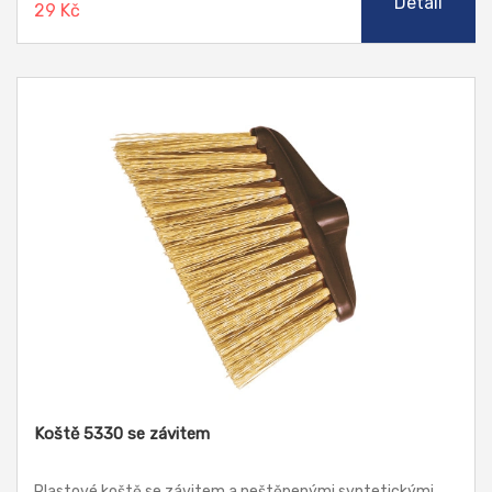
Detail
29 Kč
Koště 5330 se závitem
Plastové koště se závitem a neštěpenými syntetickými