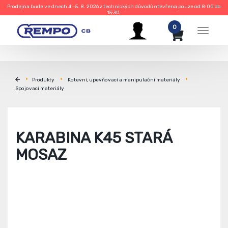
Prodejna bude ve dnech 4.–5. 8. 2026 z technických důvodů otevřena pouze od 8:00 do
15:30.
0
Menu
Produkty
Kotevní, upevňovací a manipulační materiály
Spojovací materiály
KARABINA K45 STARÁ
MOSAZ