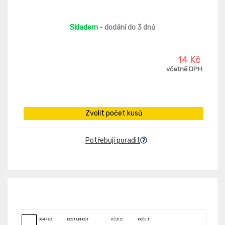
Skladem
- dodání do 3 dnů
14 Kč
včetně DPH
Zvolit počet kusů
Potřebuji poradit
034483
DOSTUPNOST
KČ/KS:
POČET