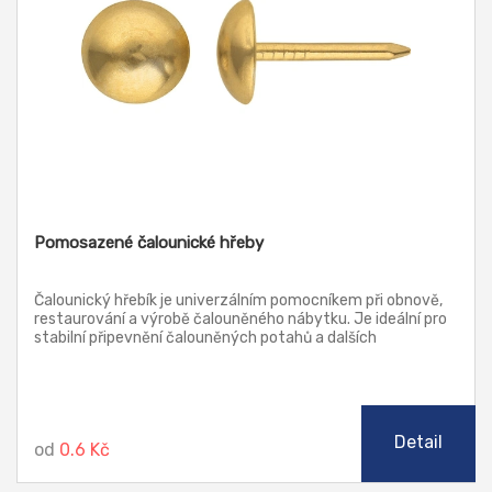
Pomosazené čalounické hřeby
Čalounický hřebík je univerzálním pomocníkem při obnově,
restaurování a výrobě čalouněného nábytku. Je ideální pro
stabilní připevnění čalouněných potahů a dalších
dekorativních látek na nosnou konstrukci. Široká hlava brání
snadnému odtržení tenkých čalouněných potahů nebo
jiných látek z nosné konstrukce. Celkově lze kvalitní
čalounický hřebík mnohostranně využít do dřevěných
podkladů.
Detail
od
0.6 Kč