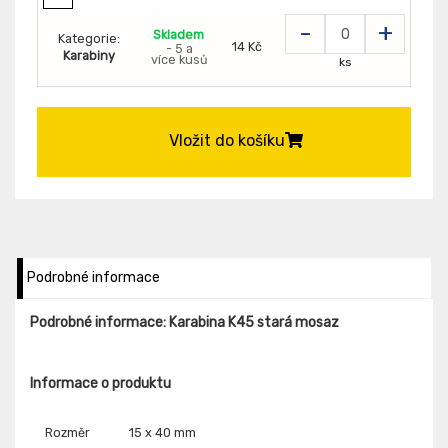
-
+
Skladem
Kategorie:
14 Kč
- 5 a
Karabiny
více kusů
ks
Vložit do košíku
Podrobné informace
Podrobné informace: Karabina K45 stará mosaz
Informace o produktu
Rozměr
15 x 40 mm