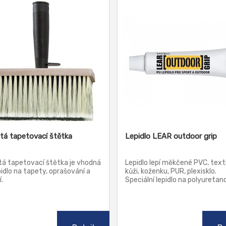
tá tapetovací štětka
Lepidlo LEAR outdoor grip
tá tapetovací štětka je vhodná
Lepidlo lepí měkčené PVC, texti
pidlo na tapety, oprašování a
kůži, koženku, PUR, plexisklo.
.
Speciální lepidlo na polyuretan
bázi je vyvinuté pro rychlé lepe
opravy outdoorového vybavení
Lepidlo LEAR outdoor grip se d
vsakuje do porézních materiálů
tkanin a nití. S ohledem na své