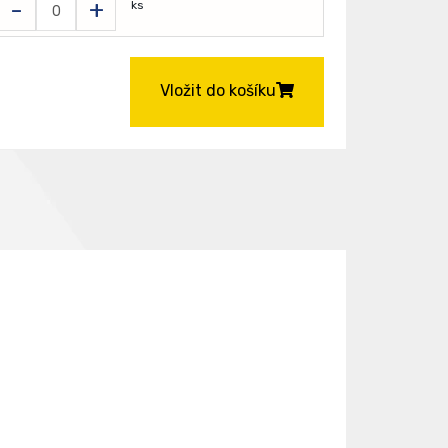
-
+
ks
Vložit do košíku