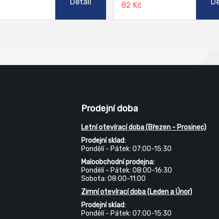
Detail
De
č
82 Kč
vlastnosti je určen k lepení sta
oděvů i některých druhů obuvi,
chcete mít nepromokavé. Hodí
známé „outdoorové“ textilie j
například bavlna, zatíraný nylo
tkaniny s membránou (GERE-
apod). S tímto lepidlem můžete
i proražený válec nafukovacího
či kánoe.
Prodejní doba
Letní otevírací doba (Březen - Prosinec)
Prodejní sklad:
Pondělí - Pátek: 07:00-15:30
Maloobchodní prodejna:
Pondělí - Pátek: 08:00-16:30
Sobota: 08:00-11:00
Zimní otevírací doba (Leden a Únor)
Prodejní sklad:
Pondělí - Pátek: 07:00-15:30