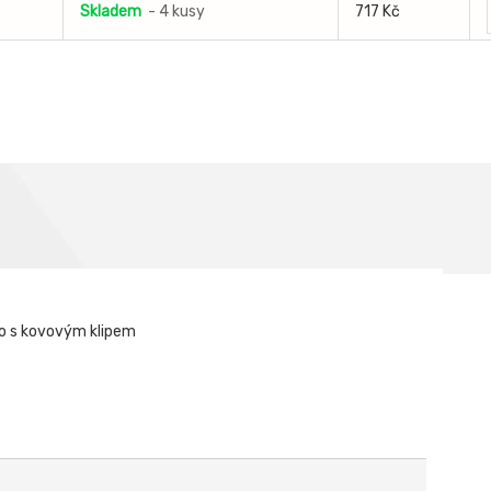
Skladem
- 4 kusy
717 Kč
dlo s kovovým klipem