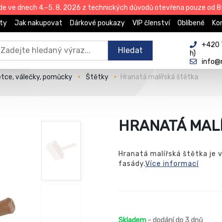
de ve dnech 4.–5. 8. 2026 z technických důvodů otevřena pouze od 8:
ty
Jak nakupovat
Dárkové poukazy
VIP členství
Oblíbené
Ko
+420 
Hledat
h)
info@
tce, válečky, pomůcky
Štětky
Hranatá malířská štětka
HRANATÁ MAL
Hranatá malířská štětka je 
fasády.
Více informací
Skladem
- dodání do 3 dnů