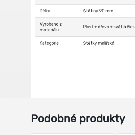
Délka
Štětiny 90 mm
Vyrobeno z
Plast + dřevo + světlá čín
materiálu
Kategorie
Štětky malířské
Podobné produkty