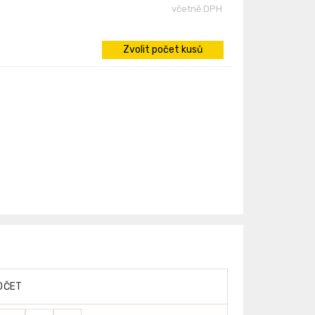
včetně DPH
Zvolit počet kusů
OČET