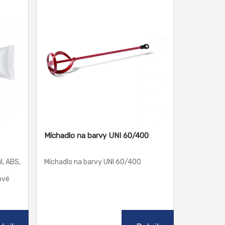
Míchadlo na barvy UNI 60/400
l, ABS,
Míchadlo na barvy UNI 60/400
ové
ní a
.
obře
,