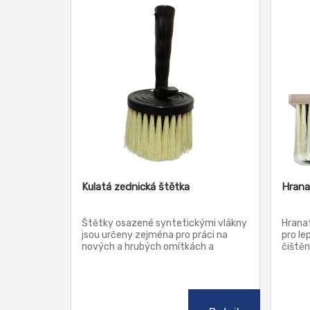
Kulatá zednická štětka
Hrana
Štětky osazené syntetickými vlákny
Hrana
jsou určeny zejména pro práci na
pro le
nových a hrubých omítkách a
čištění
penetrační nátěry.