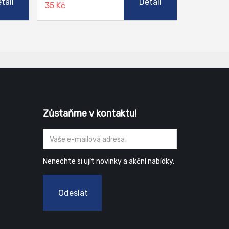
tail
Detail
35 Kč
nů,
 které
 se na
ako
n, nebo
TEX
 lepit
 raftu
Zůstaňme v kontaktu!
Nenechte si ujít novinky a akční nabídky.
Odeslat