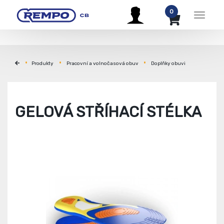
0
Menu
Produkty
Pracovní a volnočasová obuv
Doplňky obuvi
GELOVÁ STŘÍHACÍ STÉLKA