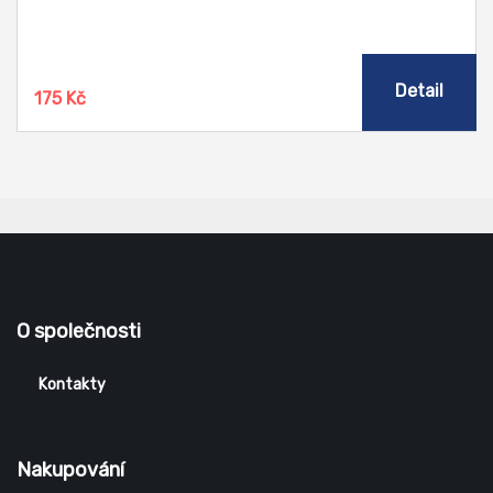
nepříjemné pachy a zanechá svěží vůni.
Detail
175 Kč
O společnosti
Kontakty
Nakupování