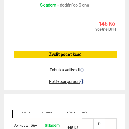
Skladem
- dodání do 3 dnů
145 Kč
včetně DPH
Zvolit počet kusů
Tabulka velikosti
Potřebuji poradit
VM3001
DOSTUPNOST
KČ/PÁR:
POČET
-
+
Velikost:
36-
Skladem
145 Kč