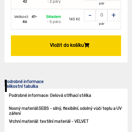
42
- 2 páry
pár
-
+
Velikost:
41-
Skladem
145 Kč
46
- 5 párů
pár
Vložit do košíku
Podrobné informace
Velikostní tabulka
Podrobné informace: Gelová stříhací stélka
Nosný materiál:
SEBS - silný, flexibilní, odolný vůči teplu a UV
záření
Vrchní materiál:
textilní materiál - VELVET