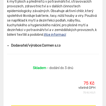
k mytí ploch a předmětů v potravinářství, stravovacích
provozech, zdravotnictví a v dalších činnostech
epidemiologicky závažných. Obsahuje aktivní chlór, který
spolehlivě likviduje bakterie, řasy, nižší houby a viry. Používá
se například k mytí a dezinfekci podlah, nábytku,
kuchyňského a hygienického náčiní, pro plošné mytí a
dezinfekci v potravinářství a v zemědělských provozech, k
bělení textilií a podobně.
Více informací
Dodavatel/výrobce:Cormen s.r.o
Skladem
- dodání do 3 dnů
75 Kč
včetně DPH
75 Kč Kč/l