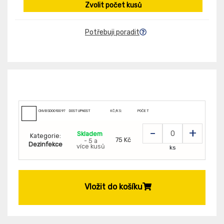
Zvolit počet kusů
Potřebuji poradit
CNVBSDO010097
DOSTUPNOST
KČ/KS:
POČET
-
+
Skladem
Kategorie:
75 Kč
- 5 a
Dezinfekce
více kusů
ks
Vložit do košíku