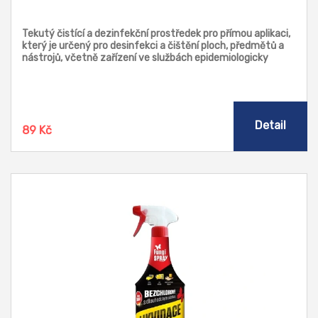
Tekutý čistící a dezinfekční prostředek pro přímou aplikaci,
který je určený pro desinfekci a čištění ploch, předmětů a
nástrojů, včetně zařízení ve službách epidemiologicky
závažných, například holičství, kadeřnictví, kosmetika,
masérské salony, solária, fitness studia, sauny, bazény apod.
Prostředek vyniká širokým spektrem účinku (baktericidním,
fungicidním, mykobaktericidním, tuberkulocidním,
virucidním) a krátkou dobou působení (1 minuta). Současně
Detail
89 Kč
zabezpečuje i umytí povrchu. Neobsahuje chlór a
odstraňuje více než 99,99 % vitálních forem
mikroorganismů.