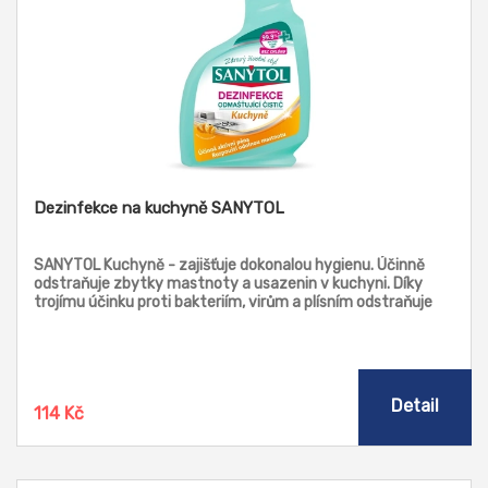
Dezinfekce na kuchyně SANYTOL
SANYTOL Kuchyně - zajišťuje dokonalou hygienu. Účinně
odstraňuje zbytky mastnoty a usazenin v kuchyni. Díky
trojímu účinku proti bakteriím, virům a plísním odstraňuje
99,9 % mikroorganismů. Čistí a dezinfikuje do hloubky a je
šetrný k povrchům.
Detail
114 Kč