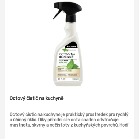
Octový čistič na kuchyně
Octový čistič na kuchyně je praktický prostředek pro rychlý
a účinný úklid. Díky přírodní síle octa snadno odstraňuje
mastnotu, skvrny a nečistoty z kuchyňských povrchů. Hodí
se na pracovní desky, dřezy, sporáky i obklady. Svěží vůně
máty potlačuje typický zápach octa a zanechává kuchyň