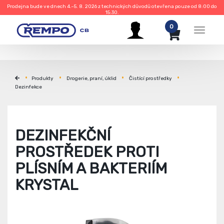
Prodejna bude ve dnech 4.–5. 8. 2026 z technických důvodů otevřena pouze od 8:00 do
15:30.
0
Menu
Produkty
Drogerie, praní, úklid
Čistící prostředky
Dezinfekce
DEZINFEKČNÍ
PROSTŘEDEK PROTI
PLÍSNÍM A BAKTERIÍM
KRYSTAL