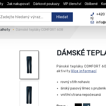
ty
Jak nakupovat
Dárkové poukazy
VIP členství
Oblíbené
Ko
+420 
Hledat
h)
info@
Kalhoty
Dámské tepláky COMFORT 608
DÁMSKÉ TEPL
Pánské tepláky COMFORT 607
aktivity.
Více informací
rovný střih nohavic
široký pasový límec s pruženk
vnitřní strana nepočesaná