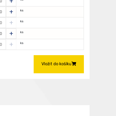
+
+
ks
+
ks
+
ks
+
ks
Vložit do košíku