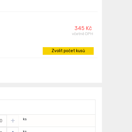
345 Kč
včetně DPH
Zvolit počet kusů
+
ks
ks