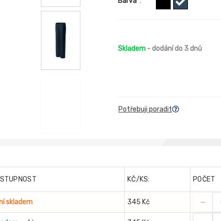
Barva
:
Skladem
- dodání do 3 dnů
Potřebuji poradit
STUPNOST
KČ/KS:
POČET
-
ní skladem
345 Kč