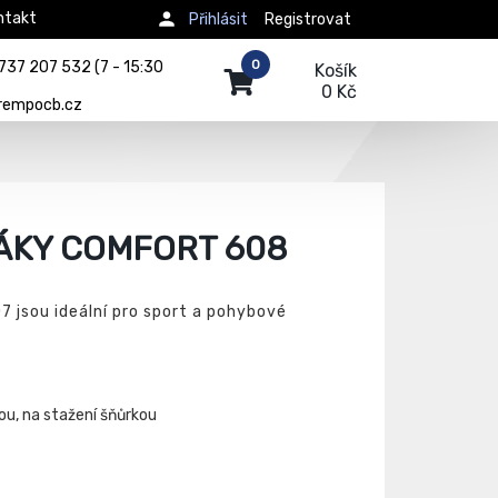
ntakt
Přihlásit
Registrovat
0
737 207 532 (7 - 15:30
Košík
0 Kč
rempocb.cz
ÁKY COMFORT 608
 jsou ideální pro sport a pohybové
ou, na stažení šňůrkou