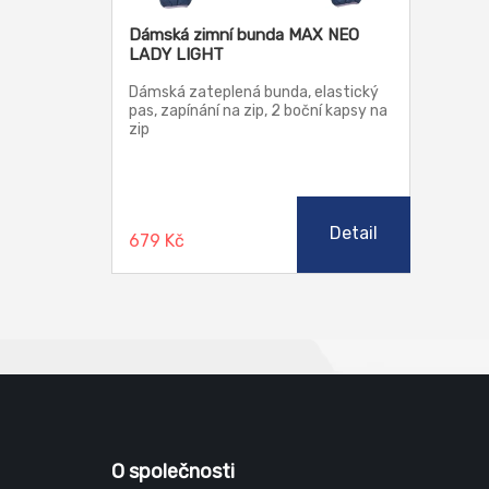
Dámská zimní bunda MAX NEO
LADY LIGHT
Dámská zateplená bunda, elastický
pas, zapínání na zip, 2 boční kapsy na
zip
Detail
679 Kč
O společnosti