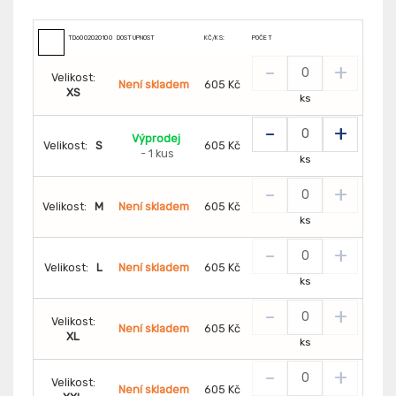
TD6002020100000
DOSTUPNOST
KČ/KS:
POČET
-
+
Velikost:
Není skladem
605 Kč
XS
ks
-
+
Výprodej
Velikost:
S
605 Kč
- 1 kus
ks
-
+
Velikost:
M
Není skladem
605 Kč
ks
-
+
Velikost:
L
Není skladem
605 Kč
ks
-
+
Velikost:
Není skladem
605 Kč
XL
ks
-
+
Velikost:
Není skladem
605 Kč