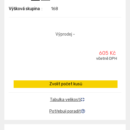
Výšková skupina
:
168
Výprodej
-
605 Kč
včetně DPH
Zvolit počet kusů
Tabulka velikosti
Potřebuji poradit