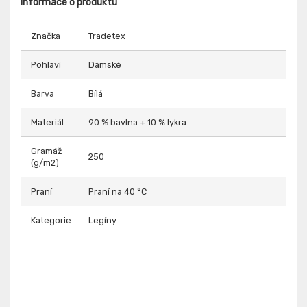
Informace o produktu
Značka
Tradetex
Pohlaví
Dámské
Barva
Bílá
Materiál
90 % bavlna + 10 % lykra
Gramáž
250
(g/m2)
Praní
Praní na 40 °C
Kategorie
Legíny