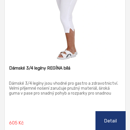
Dámské 3/4 legíny REGÍNA bílá
Dámské 3/4 legíny jsou vhodné pro gastro a zdravotnictví.
Velmi příjemné nošení zaručuje pružný materiál, široká
guma v pase pro snadný pohyb a rozparky pro snadnou
chůzi. Legíny jsou vyrobeny z neprůhledného materiálu. Mají
vyšší zadní sed a modelují postavu.
Detail
605 Kč