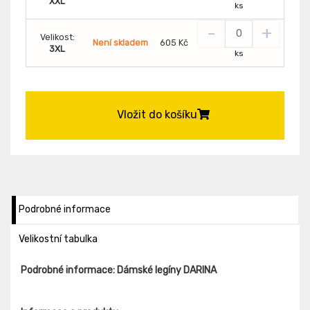
XXL
ks
-
+
Velikost:
Není skladem
605 Kč
3XL
ks
Vložit do košíku
Podrobné informace
Velikostní tabulka
Podrobné informace: Dámské legíny DARINA