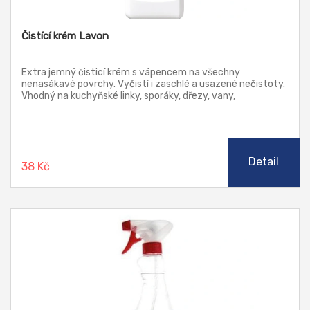
Čistící krém Lavon
Extra jemný čisticí krém s vápencem na všechny
nenasákavé povrchy. Vyčistí i zaschlé a usazené nečistoty.
Vhodný na kuchyňské linky, sporáky, dřezy, vany,
obkladačky, nádobí i na nečistotu na podlaze.
Detail
38 Kč