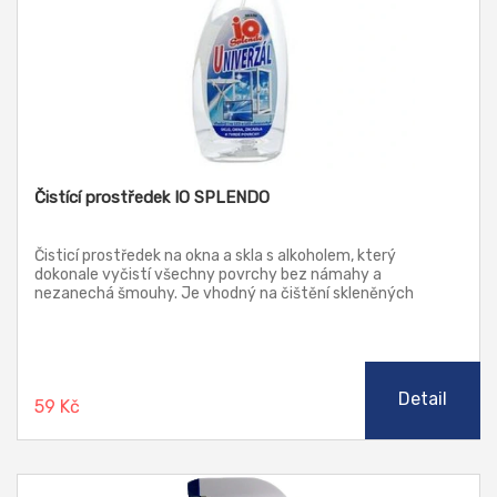
Čistící prostředek IO SPLENDO
Čisticí prostředek na okna a skla s alkoholem, který
dokonale vyčistí všechny povrchy bez námahy a
nezanechá šmouhy. Je vhodný na čištění skleněných
předmětů, zrcadel a křišťálu a veškerých omyvatelných
povrchů (dveře, nábytek, kachličky, lustry atd.). Čištěný
povrch vydrží déle čistý. Vhodný i na LCD a LED obrazovky.
Detail
59 Kč