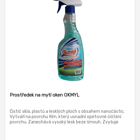
Prostředek na mytí oken OKMYL
Čistič skla, plastů a lesklých ploch s obsahem nanočástic.
Vytváří na povrchu film, který usnadní opětovné čištění
povrchu. Zanechává vysoký lesk beze šmouh. Zvyšuje
odolnost proti zamlžování.