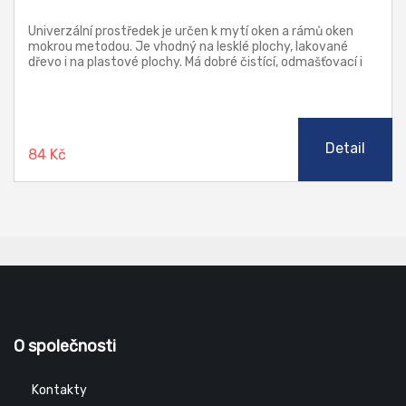
Univerzální prostředek je určen k mytí oken a rámů oken
mokrou metodou. Je vhodný na lesklé plochy, lakované
dřevo i na plastové plochy. Má dobré čistící, odmašťovací i
leštící vlastnosti a je příjemně parfemovaný.
Detail
84 Kč
O společnosti
Kontakty