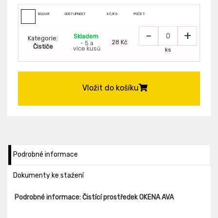
102269
DOSTUPNOST
KČ/KS:
POČET
-
+
Skladem
Kategorie:
28 Kč
- 5 a
Čističe
více kusů
ks
Vložit do košíku
Podrobné informace
Dokumenty ke stažení
Podrobné informace: Čistící prostředek OKENA AVA