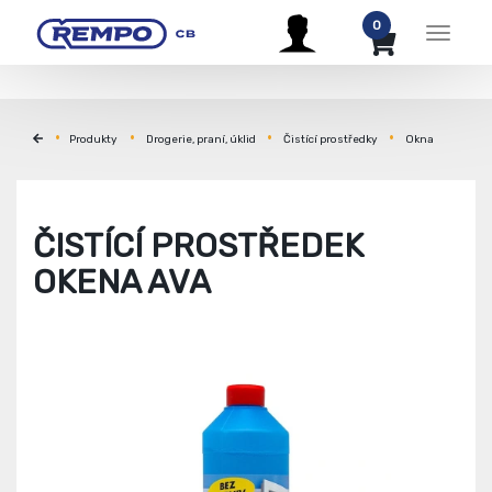
0
Menu
Produkty
Drogerie, praní, úklid
Čistící prostředky
Okna
ČISTÍCÍ PROSTŘEDEK
OKENA AVA