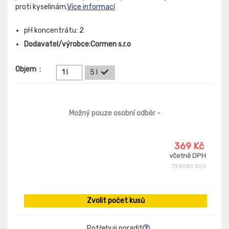
proti kyselinám.
Více informací
pH koncentrátu: 2
Dodavatel/výrobce:Cormen s.r.o
Objem
:
1 l
5 l
Možný pouze osobní odběr
-
369 Kč
včetně DPH
73,80Kč Kč/l
Zvolit počet kusů
Potřebuji poradit