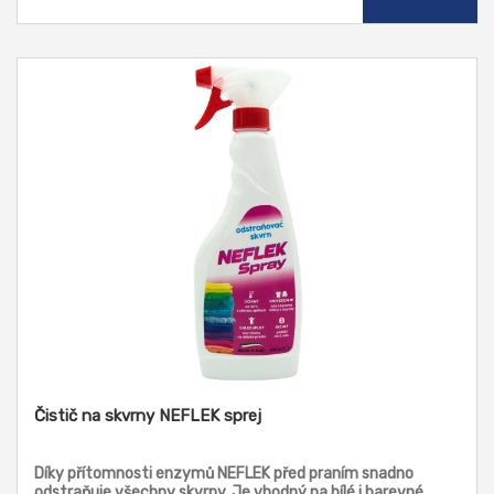
Čistič na skvrny NEFLEK sprej
Díky přítomnosti enzymů NEFLEK před praním snadno
odstraňuje všechny skvrny. Je vhodný na bílé i barevné