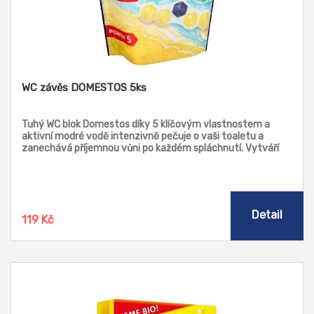
WC závěs DOMESTOS 5ks
Tuhý WC blok Domestos díky 5 klíčovým vlastnostem a
aktivní modré vodě intenzivně pečuje o vaši toaletu a
zanechává příjemnou vůni po každém spláchnutí. Vytváří
bohatou aktivní čisticí pěnu, která odstraňuje nečistoty i
bakterie, dezinfikuje a zároveň toaletu zanechá oslnivě
lesklou. Navíc zabraňuje usazování vodního kamene.
Detail
119 Kč