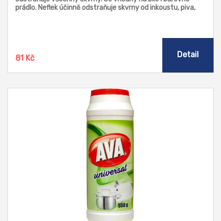
prádlo. Neflek účinně odstraňuje skvrny od inkoustu, piva,
vína, čokolády, kávy, šťávy, ovoce, trávy, rtěnky, řasenky a
očních stínů, krve, hlenů apod. Speciální vroubkování na
okraji obalu zajistí, že nepotřebujete při použití prostředku
žádné kartáčky.
Detail
81 Kč