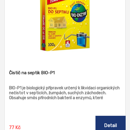
Čistič na septik BIO-P1
BIO-P1 je biologický přípravek určený k likvidaci organických
nečistot v septicích, žumpách, suchých záchodech.
Obsahuje směs přírodních bakterií a enzymů, které
rozkládají organické látky a výrazně omezují zápach.
Detail
77 Kč