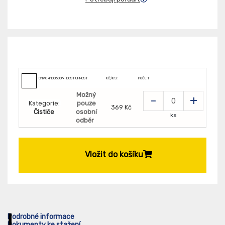
CNVC410050096
DOSTUPNOST
KČ/KS:
POČET
Možný
-
+
Kategorie:
pouze
369 Kč
Čističe
osobní
ks
odběr
Vložit do košíku
Podrobné informace
Dokumenty ke stažení