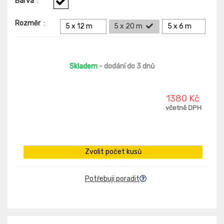
Barva
:
Rozměr
:
5 x 12 m
5 x 20 m
5 x 6 m
Skladem
- dodání do 3 dnů
1380 Kč
včetně DPH
Zvolit počet kusů
Potřebuji poradit