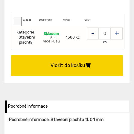
034346
DOSTUPNOST
KČ/KS:
POČET
-
+
Kategorie:
Skladem
Stavební
1380 Kč
- 5 a
více kusů
ks
plachty
Vložit do košíku
Podrobné informace
Podrobné informace: Stavební plachta tl. 0,1 mm