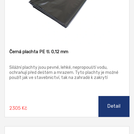
Černá plachta PE tl. 0,12 mm
Silážní plachty jsou pevné, lehké, nepropouští vodu,
ochraňují před deštěm a mrazem. Tyto plachty je možné
použít jak ve stavebnictví, tak na zahradě k zakrytí
jakýchkoliv předmětů. Silážní plachta slouží jako jednoduchá
izolace proti vlhkosti.
Detail
2305 Kč