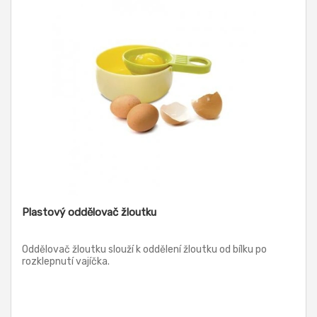
Plastový oddělovač žloutku
Oddělovač žloutku slouží k oddělení žloutku od bílku po
rozklepnutí vajíčka.