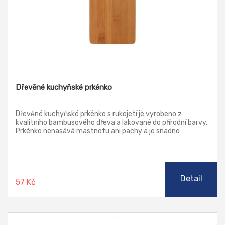
Dřevěné kuchyňské prkénko
Dřevěné kuchyňské prkénko s rukojetí je vyrobeno z
kvalitního bambusového dřeva a lakované do přírodní barvy.
Prkénko nenasává mastnotu ani pachy a je snadno
omyvatelné. Není vhodné dávat do myčky.
Detail
57 Kč