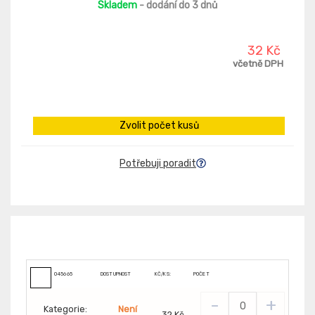
Skladem
- dodání do 3 dnů
32 Kč
včetně DPH
Zvolit počet kusů
Potřebuji poradit
045665
DOSTUPNOST
KČ/KS:
POČET
-
+
Kategorie:
Není
32 Kč