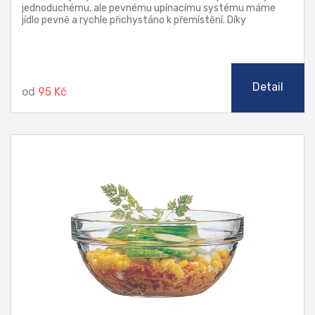
jednoduchému, ale pevnému upínacímu systému máme
jídlo pevně a rychle přichystáno k přemístění. Díky
dostatečnému počtu jídelních misek docílíte rozdělení
potravin podle druhu. Zboží je dodáváno v růžných
barevných variantách (dle dostupnosti barev).
Detail
od
95 Kč