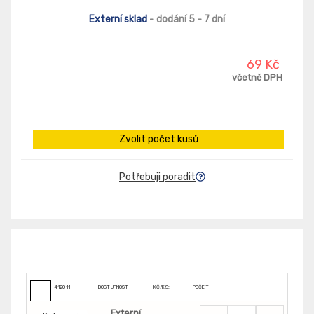
Externí sklad
- dodání 5 - 7 dní
69 Kč
včetně DPH
Zvolit počet kusů
Potřebuji poradit
412011
DOSTUPNOST
KČ/KS:
POČET
Externí