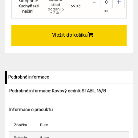
-
+
Kategorie:
sklad
Kuchyňské
69 Kč
dodání 5
ks
náčiní
- 7 dní
Vložit do košíku
Podrobné informace
Podrobné informace: Kovový cedník STABIL 16/8
Informace o produktu
Značka
Blex
Průměr
8 cm