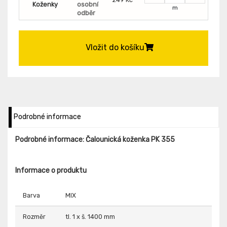
Koženky
osobní
m
odběr
Vložit do košíku
Podrobné informace
Podrobné informace: Čalounická koženka PK 355
Informace o produktu
Barva
MIX
Rozměr
tl. 1 x š. 1400 mm