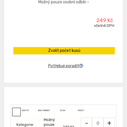
Možný pouze osobní odběr
-
249 Kč
včetně DPH
Zvolit počet kusů
Potřebuji poradit
033179
DOSTUPNOST
KČ/M:
POČET
Možný
-
+
Kategorie:
pouze
249 Kč