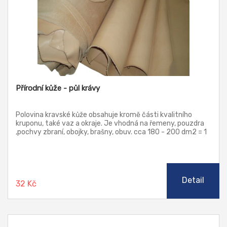
Přírodní kůže - půl krávy
Polovina kravské kůže obsahuje kromě části kvalitního
kruponu, také vaz a okraje. Je vhodná na řemeny, pouzdra
,pochvy zbraní, obojky, brašny, obuv. cca 180 - 200 dm2 = 1
půlka krávy Uvedená cena je za 1 dm2.
Detail
32 Kč