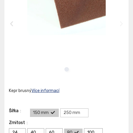
Kepr brusný
Více informací
Šířka
:
150 mm
250 mm
Zrnitost
:
24
40
60
80
100