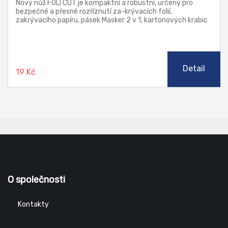
Nový nůž FOLI CUT je kompaktní a robustní, určený pro
bezpečné a přesné rozříznutí za-krývacích folií,
zakrývacího papíru, pásek Masker 2 v 1, kartonových krabic
a obalů. Struk-turovaná plastová rukojeť padne dobře do
ruky a umožňuje kontrolovanou práci. Skryté kovové ostří
zajišťuje maximální bezpečnost a výrazně snižuje riziko
poranění.
Detail
19 Kč
O společnosti
Kontakty