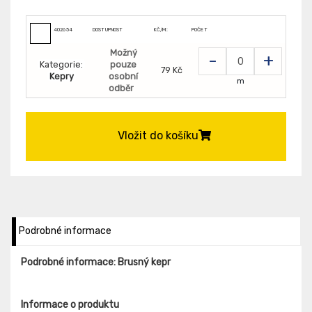
402654
DOSTUPNOST
KČ/M:
POČET
Možný
-
+
Kategorie:
pouze
79 Kč
Kepry
osobní
m
odběr
Vložit do košíku
Podrobné informace
Podrobné informace: Brusný kepr
Informace o produktu