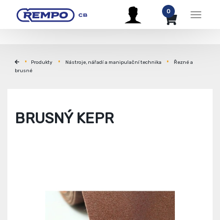
0
Menu
Produkty
Nástroje, nářadí a manipulační technika
Řezné a
brusné
BRUSNÝ KEPR