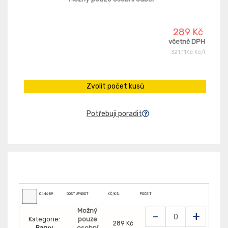
289 Kč
včetně DPH
321,11Kč Kč/l
Zvolit počet kusů
Potřebuji poradit
044689
DOSTUPNOST
KČ/KS:
POČET
Možný
-
+
Kategorie:
pouze
289 Kč
Barvy
osobní