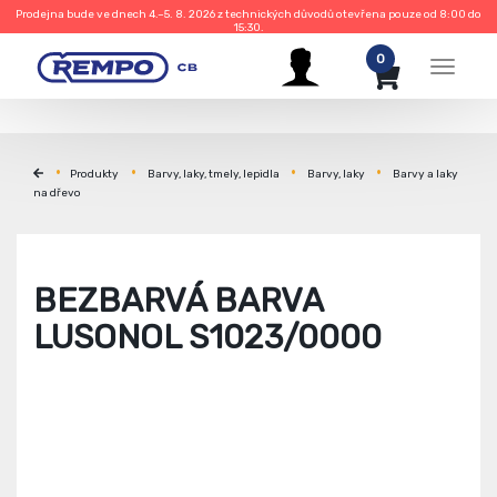
Prodejna bude ve dnech 4.–5. 8. 2026 z technických důvodů otevřena pouze od 8:00 do
15:30.
0
Menu
Produkty
Barvy, laky, tmely, lepidla
Barvy, laky
Barvy a laky
na dřevo
BEZBARVÁ BARVA
LUSONOL S1023/0000