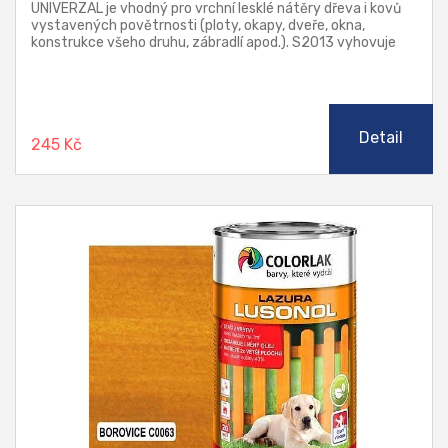
UNIVERZAL je vhodný pro vrchní lesklé nátěry dřeva i kovů
vystavených povětrnosti (ploty, okapy, dveře, okna,
konstrukce všeho druhu, zábradlí apod.). S2013 vyhovuje
pro nátěry výrobků a ploch, které přicházejí do nepřímého
styku s poživatinami, krmivy a pitnou vodou. S2013 je
dodáván již v aplikační konzistenci pro štětec, není tedy
nutno ředit.
Detail
245 Kč