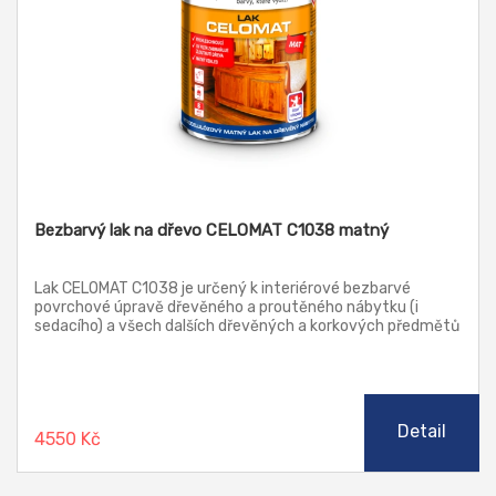
Bezbarvý lak na dřevo CELOMAT C1038 matný
Lak CELOMAT C1038 je určený k interiérové bezbarvé
povrchové úpravě dřevěného a proutěného nábytku (i
sedacího) a všech dalších dřevěných a korkových předmětů
v interiéru. Laky nejsou vhodné pro nátěry vystavené
působení povětrnostních vlivů. Obsahují látky pohlcující UV
záření, proto je podstatně omezeno žloutnutí dřeva pod
nátěrem.
Detail
4550 Kč