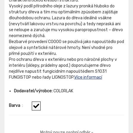
charakteristickou kresbu i strukturu.
Vysoký podíl přírodního oleje z lazury proniká hluboko do
struktury dřeva a tím mu optimálním způsobem zajišťuje
dlouhodobou ochranu. Lazura do dřeva ideálně vsákne
(nevytváří lakovou vrstvu na povrchu) a tedy nepraská ani
se neloupe a zaručuje mu vysokou paropropustnost – dřevo
neomezeně dýchá.
Bezbarvé provedení C0000 se používá jako napouštědlo pod
olejové a syntetické nátěrové hmoty. Není vhodné pro
přímé použití v exteriéru.
Pro ochranu dřeva v exteriéru nebo pro náročné plochy v
interiéru (sklepy, prádelny apod.) doporučujeme dřevo
nejdříve napustit fungicidním napouštědlem S1031
FUNGISTOP nebo řady LIGNOSTOP.
Více informací
Dodavatel/výrobce:
COLORLAK
Barva
:
Možný pouze osobní odběr
-