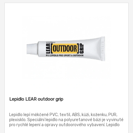
Lepidlo LEAR outdoor grip
Lepidlo lepí měkčené PVC, textil, ABS, kůži, koženku, PUR,
plexisklo. Speciální lepidlo na polyuretanové bázi je vyvinuté
pro rychlé lepení a opravy outdoorového vybavení. Lepidlo
LEAR outdoor grip se dobře vsakuje do porézních materiálů,