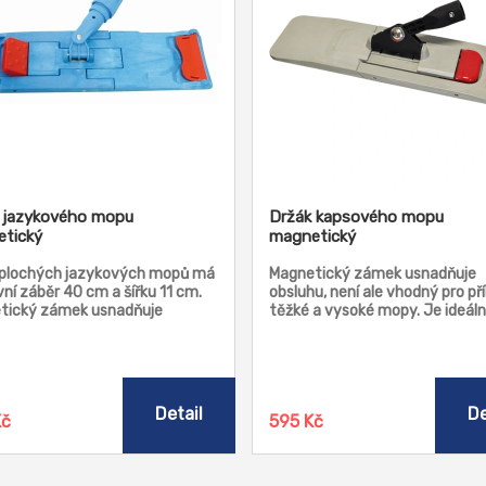
 jazykového mopu
Držák kapsového mopu
tický
magnetický
 plochých jazykových mopů má
Magnetický zámek usnadňuje
ní záběr 40 cm a šířku 11 cm.
obsluhu, není ale vhodný pro příl
tický zámek usnadňuje
těžké a vysoké mopy. Je ideáln
u, není ale vhodný pro příliš
práci s mikrovláknovými mopy 
 a vysoké mopy.
práci s předvlhčenými mopy.
Detail
De
Kč
595 Kč