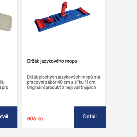
Držák jazykového mopu
Držák plochých jazykových mopů má
iš
pracovní záběr 40 cm a šířku 11 cm.
í pro
Originální produkt z nejkvalitnějších
a pro
materiálů pro náročné profesionální
podmínky. Mechanický zámek
zajišťuje spolehlivou funkci i při
použití těžkých bavlněných mopů.
tail
Detail
806 Kč