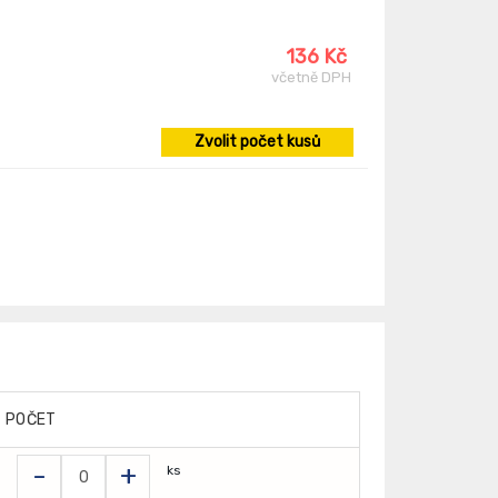
136 Kč
včetně DPH
Zvolit počet kusů
POČET
-
+
ks