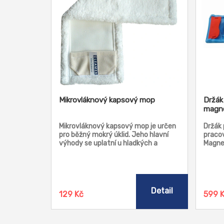
Mikrovláknový kapsový mop
Držák
magne
Mikrovláknový kapsový mop je určen
Držák
pro běžný mokrý úklid. Jeho hlavní
pracov
výhody se uplatní u hladkých a
Magne
lesklých ploch. Je lehký, snadno a
obsluh
rychle se s ním uklízí. Není vhodný na
těžké
hrubé nečistoty a písek.
Detail
129 Kč
599 