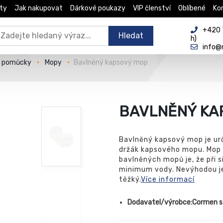
ty
Jak nakupovat
Dárkové poukazy
VIP členství
Oblíbené
Ko
+420 
Hledat
h)
info@
é pomůcky
Mopy
Bavlněný kapsový mop
BAVLNĚNÝ KA
Bavlněný kapsový mop je urč
držák kapsového mopu. Mop l
bavlněných mopů je, že při 
minimum vody. Nevýhodou je,
těžký.
Více informací
Dodavatel/výrobce:Cormen s.