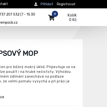
ntakt
Přihlásit
Registrovat
0
737 207 532 (7 - 15:30
Košík
0 Kč
rempocb.cz
PSOVÝ MOP
en pro běžný mokrý úklid. Připevňuje se na
ze použít i na hrubé nečistoty. Výhodou
silném ždímání zanechává na podlaze
 že velmi pomalu vysychá a při práci je
r.o