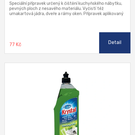
Speciální přípravek určený k čištění kuchyňského nábytku,
pevných ploch z nesavého materiálu. Vyčistí též
umakartová jádra, dveře a rámy oken. Přípravek aplikovaný
rozprašovačem umožňuje přesné dávkování. Vysoká
odmašťovací síla si poradí i se starší mastnotou.
Detail
77 Kč