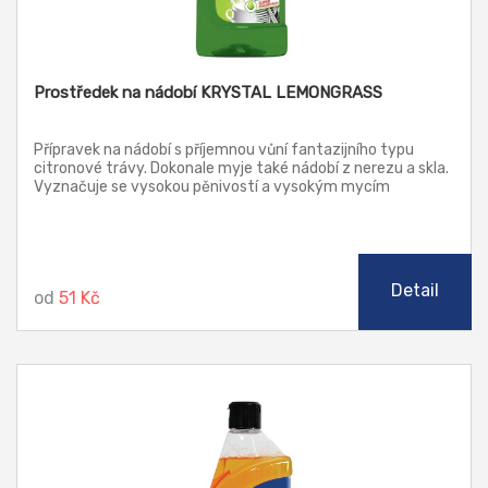
Prostředek na nádobí KRYSTAL LEMONGRASS
Přípravek na nádobí s příjemnou vůní fantazijního typu
citronové trávy. Dokonale myje také nádobí z nerezu a skla.
Vyznačuje se vysokou pěnivostí a vysokým mycím
účinkem. Obsahuje aktivní látku k ochraně pokožky.
Prostředek absolvoval talířové testy s mimořádnými
výsledky. Dávkujte jednu polévkovou lžíci do mycí lázně
nebo po kapkách přímo na mycí houbičku.
Detail
od
51 Kč