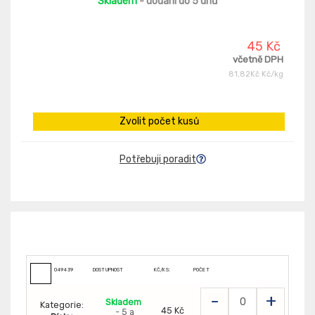
Skladem
- dodání do 5 dnů
45 Kč
včetně DPH
81,82Kč Kč/kg
Zvolit počet kusů
Potřebuji poradit
049439
DOSTUPNOST
KČ/KS:
POČET
-
+
Skladem
Kategorie:
45 Kč
- 5 a