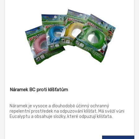
Náramek BC proti klíšťatům
Náramek je vysoce a dlouhodobě účinný ochranný
repelentní prostředek na odpuzování klíšťat. Má svěží vůni
Eucalyptu a obsahuje složky, které odpuzují klíšťata.
Náramek z barevného silikonu je vysoce odolný a
voděodolný. Náramek není vhodný pro děti do 3 let.