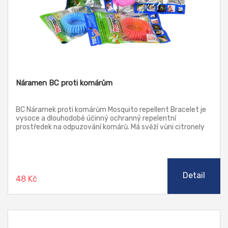
Náramen BC proti komárům
BC Náramek proti komárům Mosquito repellent Bracelet je
vysoce a dlouhodobě účinný ochranný repelentní
prostředek na odpuzování komárů. Má svěží vůni citronely
(olejový extrakt) a obsahuje složky, které odpuzují veškerý
létavý hmyz. Náramek z barevného silikonu je vysoce
odolný a voděodolný.
Detail
48 Kč