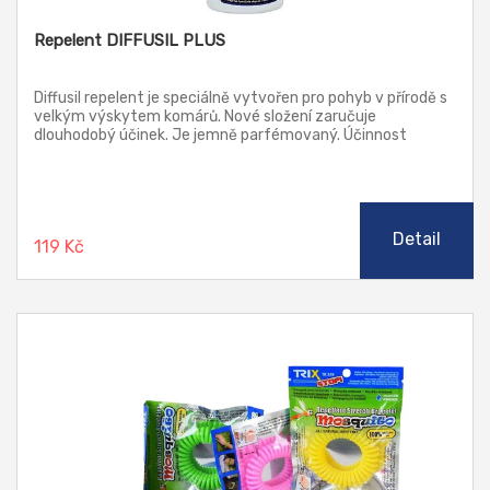
Repelent DIFFUSIL PLUS
Diffusil repelent je speciálně vytvořen pro pohyb v přírodě s
velkým výskytem komárů. Nové složení zaručuje
dlouhodobý účinek. Je jemně parfémovaný. Účinnost
přípravku trvá více než 6 hodin nebo do umytí. Při použití
proti klíšťatům doporučujeme aplikaci opakovat, ale ne více
než dvakrát za den.
Detail
119 Kč