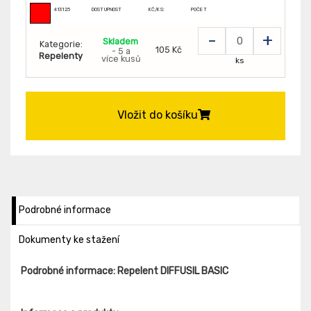
413125
DOSTUPNOST
KČ/KS:
POČET
-
+
Skladem
Kategorie:
105 Kč
- 5 a
Repelenty
více kusů
ks
Vložit do košíku
Podrobné informace
Dokumenty ke stažení
Podrobné informace: Repelent DIFFUSIL BASIC